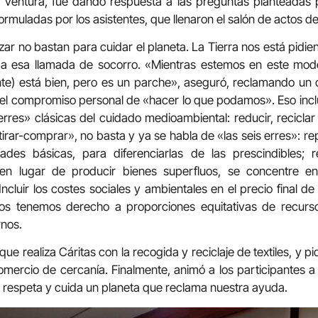
 Ventura, fue dando respuesta a las preguntas planteadas p
formuladas por los asistentes, que llenaron el salón de actos 
ilizar no bastan para cuidar el planeta. La Tierra nos está pid
a esa llamada de socorro. «Mientras estemos en este mod
te) está bien, pero es un parche», aseguró, reclamando un
 el compromiso personal de «hacer lo que podamos». Eso inc
 erres» clásicas del cuidado medioambiental: reducir, reciclar 
rar-comprar», no basta y ya se habla de «las seis erres»: 
ades básicas, para diferenciarlas de las prescindibles; r
n lugar de producir bienes superfluos, se concentre en 
ncluir los costes sociales y ambientales en el precio final d
odos tenemos derecho a proporciones equitativas de recursos
rnos.
que realiza Cáritas con la recogida y reciclaje de textiles, y p
omercio de cercanía. Finalmente, animó a los participantes 
e respeta y cuida un planeta que reclama nuestra ayuda.