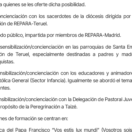
quienes se les oferte dicha posibilidad.
ncienciación con los sacerdotes de la diócesis dirigida 
ción de REPARA-Teruel.
todo público, impartida por miembros de REPARA-Madrid.
ensibilización/concienciación en las parroquias de Santa E
n de Teruel, especialmente destinadas a padres y madr
uistas.
ensibilización/concienciación con los educadores y animad
ólica General (Sector Infancia). Igualmente se abordó el te
antes.
sibilización/concienciación con la Delegación de Pastoral Juve
ropósito de la Peregrinación a Taizé.
ones de formación se centran en:
ca del Papa Francisco “Vos estis lux mundi” (Vosotros soi