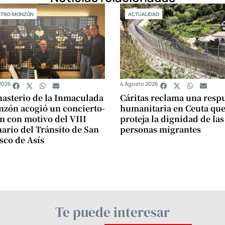
STRO-MONZÓN
ACTUALIDAD
2026
4 Agosto 2026
asterio de la Inmaculada
Cáritas reclama una resp
zón acogió un concierto-
humanitaria en Ceuta qu
n con motivo del VIII
proteja la dignidad de las
ario del Tránsito de San
personas migrantes
sco de Asís
Te puede interesar