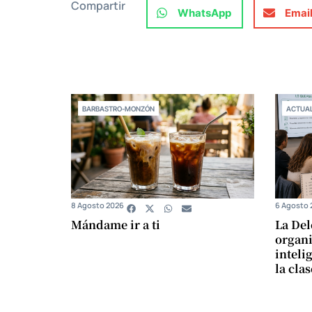
Compartir
WhatsApp
Emai
BARBASTRO-MONZÓN
ACTUAL
8 Agosto 2026
6 Agosto 
Mándame ir a ti
La Del
organi
intelig
la cla