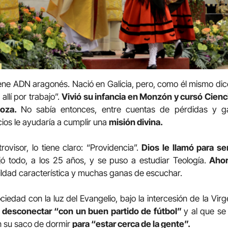
ene ADN aragonés. Nació en Galicia, pero, como él mismo dice,
llí por trabajo”.
Vivió su infancia en Monzón y cursó Cienc
goza.
No sabía entonces, entre cuentas de pérdidas y ga
cios le ayudaría a cumplir una
misión divina.
trovisor, lo tiene claro: “Providencia”.
Dios le llamó para s
jó todo, a los 25 años, y se puso a estudiar Teología.
Ahor
ldad característica y muchas ganas de escuchar.
ociedad con la luz del Evangelio, bajo la intercesión de la Virg
 desconectar “con un buen partido de fútbol”
y al que se
n su saco de dormir
para “estar cerca de la gente”.