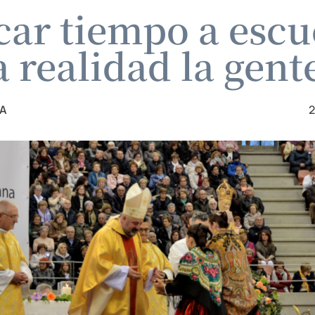
car tiempo a esc
a realidad la gent
ZA
2