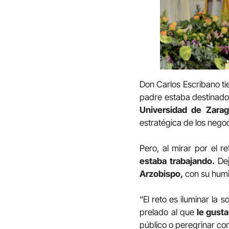
Don Carlos Escribano ti
padre estaba destinado a
Universidad de Zara
estratégica de los nego
Pero, al mirar por el re
estaba trabajando.
De
Arzobispo,
con su humi
“El reto es iluminar la s
prelado al que
le gusta
público o peregrinar co