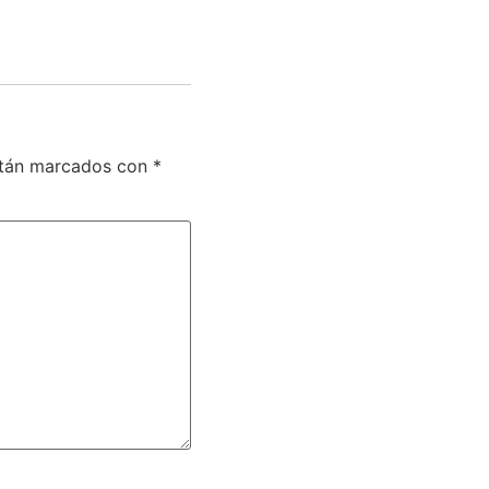
stán marcados con
*