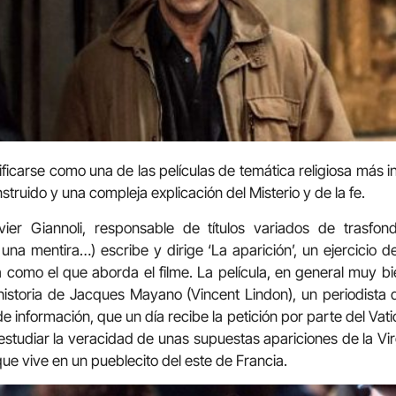
ificarse como una de las películas de temática religiosa más in
nstruido y una compleja explicación del Misterio y de la fe.
avier Giannoli, responsable de títulos variados de trasf
una mentira…) escribe y dirige ‘La aparición’, un ejercicio d
 como el que aborda el filme. La película, en general muy bi
 historia de Jacques Mayano (Vincent Lindon), un periodista
e información, que un día recibe la petición por parte del Vat
studiar la veracidad de unas supuestas apariciones de la Vir
que vive en un pueblecito del este de Francia.