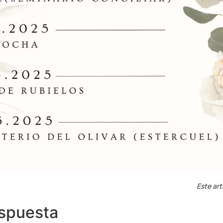
Este art
espuesta