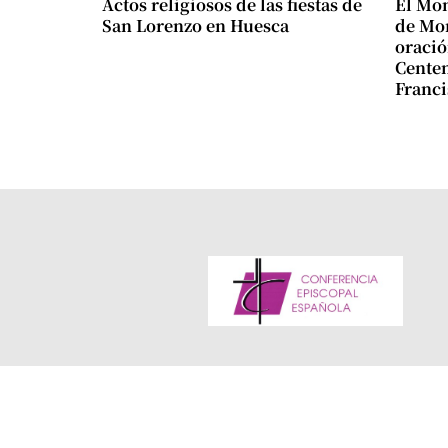
Actos religiosos de las fiestas de
El Mon
San Lorenzo en Huesca
de Mon
oració
Centen
Franci