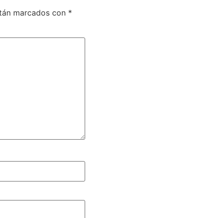
stán marcados con
*