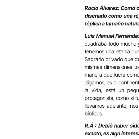
Rocío Álvarez: Como d
diseñado como una rép
réplica a tamaño natur
Luis Manuel Fernánde
cuadraba todo mucho y
tenemos una letanía que
Sagrario privado que de
mismas dimensiones tod
manera que fuera como l
digamos, es el continent
la vida, está un peq
protagonista, como si f
llevamos adelante, nos
bíblicos.
R.Á.: Debió haber sid
exacto, es algo interes