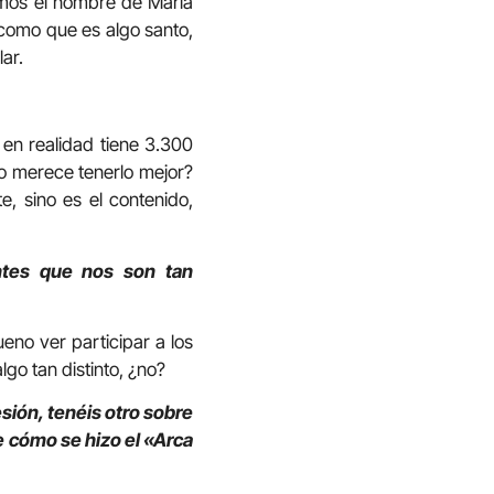
imos el nombre de María
 como que es algo santo,
ar.
en realidad tiene 3.300
¿no merece tenerlo mejor?
e, sino es el contenido,
antes que nos son tan
eno ver participar a los
lgo tan distinto, ¿no?
esión, tenéis otro sobre
 cómo se hizo el «Arca