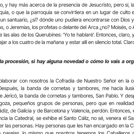
ueno, y hay más acerca de la presencia de Jesucristo, pero sí, l
quia, o que la parroquia se convirtiera en un lugar de culto e
un santuario, ¿sí? dónde uno pudiera encontrarse con Dios 
s, o Jeremías, los profetas o delante del Arca ¿no? Moisés, o 
 las alas de los Querubines: ‘Yo te hablaré’. Entonces, claro, y
ar a los cuatro de la mañana y estar allí en silencio total. Claro
 la procesión, si hay alguna novedad o cómo lo vais a org
laborar con nosotros la Cofradía de Nuestro Señor en la or
. Después, la banda de cornetas y tambores, me hacía ilusi
e Jericó, la banda de cornetas y tambores, San Pablo. Y de
goza, pequeños grupos de personas, pero que en realida
diz, de Galicia y de Barcelona y Valencia, perdón. Entonces, 
cia la Catedral, se exhibe el Santo Cáliz, no sé, venera el Sa
er las personas. Hay personas que les han encargado en la C
 parejas, lo mismo que nosotros tenemos los Caballeros de