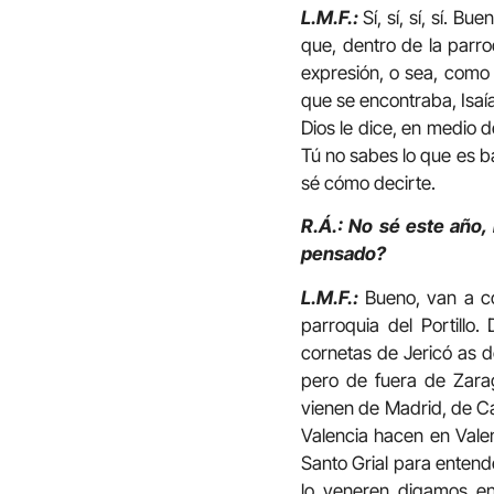
L.M.F.:
Sí, sí, sí, sí. B
que, dentro de la parro
expresión, o sea, como 
que se encontraba, Isaía
Dios le dice, en medio de
Tú no sabes lo que es baj
sé cómo decirte.
R.Á.: No sé este año,
pensado?
L.M.F.:
Bueno, van a co
parroquia del Portillo
cornetas de Jericó as d
pero de fuera de Zara
vienen de Madrid, de Cá
Valencia hacen en Valen
Santo Grial para entend
lo veneren digamos en