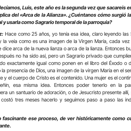
ecíamos, Luis, este año es la segunda vez que sacareis en
lica del «Arca de la Alianza». ¿Cuéntanos cómo surgió la 
al y usarla como Sagrario temporal de la parroquia?
z:
Hace como 25 años, yo tenía esa idea, claro leyendo las
 la veía como es una imagen de la Virgen María, cada vez 
 dice arca de la nueva lianza o arca de la lianza. Entonces bu
spués no ha sido así, pero un Sagrario privado que cumplier
o exactamente igual como ponen en el libro del Éxodo o d
a presencia de Dios, una imagen de la virgen María en el sen
e y el cuerpo de Cristo es el contenido. Una mujer es el cont
ueñín, esa misma idea. Entonces poder tenerlo en la p
uera un santuario de adoración, o de Jesucristo presente allí,
 costó tres meses hacerlo y seguimos paso a paso las ind
o fascinante ese proceso, de ver históricamente como 
ante.