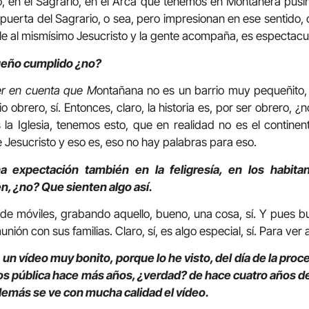
 en el Sagrario, en el Arca que tenemos en Montañera pus
puerta del Sagrario, o sea, pero impresionan en ese sentido,
le al mismísimo Jesucristo y la gente acompaña, es espectacul
ueño cumplido ¿no?
er en cuenta que M
ontañana no es un barrio muy pequeñito, 
io obrero, sí. Entonces, claro, la historia es, por ser obrero, 
la Iglesia, tenemos esto, que en realidad no es el continent
 Jesucristo y eso es, eso no hay palabras para eso.
a expectación también en la feligresía, en los habit
n, ¿no? Que sienten algo así.
 de móviles, grabando aquello, bueno, una cosa, sí. Y pues bu
ión con sus familias. Claro, sí, es algo especial, sí. Para ver a
un vídeo muy bonito, porque lo he visto, del día de la proc
os pública hace más años, ¿verdad? de hace cuatro años de
además se ve con mucha calidad el vídeo.