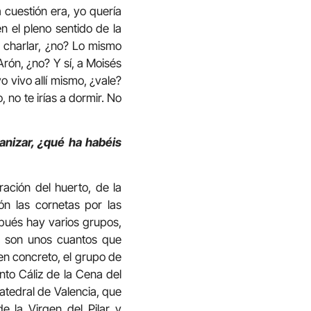
a cuestión era, yo quería
n el pleno sentido de la
y charlar, ¿no? Lo mismo
Arón, ¿no? Y sí, a Moisés
o vivo allí mismo, ¿vale?
, no te irías a dormir. No
anizar, ¿qué ha habéis
ación del huerto, de la
ón las cornetas por las
spués hay varios grupos,
d son unos cuantos que
en concreto, el grupo de
nto Cáliz de la Cena del
atedral de Valencia, que
 la Virgen del Pilar y