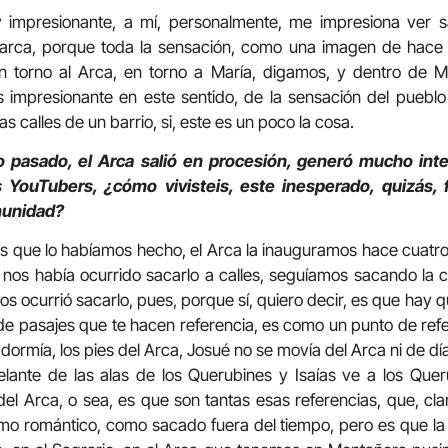
impresionante, a mí, personalmente, me impresiona ver sal
 arca, porque toda la sensación, como una imagen de hace
n torno al Arca, en torno a María, digamos, y dentro de Ma
s impresionante en este sentido, de la sensación del puebl
as calles de un barrio, si, este es un poco la cosa.
o pasado, el Arca salió en procesión, generó mucho int
s YouTubers, ¿cómo vivisteis, este inesperado, quizás,
munidad?
s que lo habíamos hecho, el Arca la inauguramos hace cuatro 
nos había ocurrido sacarlo a calles, seguíamos sacando la 
os ocurrió sacarlo, pues, porque sí, quiero decir, es que hay 
e pasajes que te hacen referencia, es como un punto de refe
dormía, los pies del Arca, Josué no se movía del Arca ni de dí
lante de las alas de los Querubines y Isaías ve a los Queru
del Arca, o sea, es que son tantas esas referencias, que, cla
mo romántico, como sacado fuera del tiempo, pero es que l