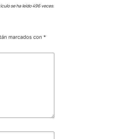
ículo se ha leído 496 veces.
stán marcados con
*