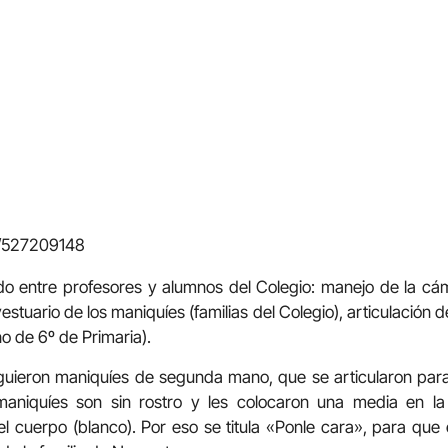
m/527209148
ado entre profesores y alumnos del Colegio: manejo de la c
vestuario de los maniquíes (familias del Colegio), articulación
o de 6º de Primaria).
guieron maniquíes de segunda mano, que se articularon para
niquíes son sin rostro y les colocaron una media en l
el cuerpo (blanco). Por eso se titula «Ponle cara», para qu