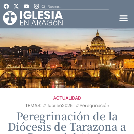
ACTUALIDAD
TEMAS: #
Jubileo2025
#
Peregrinación
Peregrinación de la
Diócesis de Tarazona a