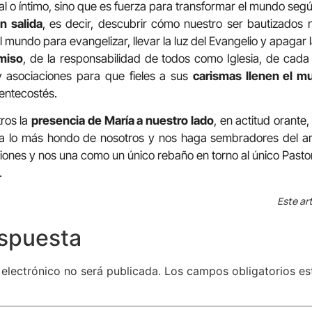
ual o íntimo, sino que es fuerza para transformar el mundo según
n salida
, es decir, descubrir cómo nuestro ser bautizados 
l mundo para evangelizar, llevar la luz del Evangelio y apagar
miso
, de la responsabilidad de todos como Iglesia, de cad
 asociaciones para que fieles a sus
carismas llenen el m
entecostés.
ros la
presencia de María a nuestro lado
, en actitud orante,
sta lo más hondo de nosotros y nos haga sembradores del a
siones y nos una como un único rebaño en torno al único Pastor
.
Este art
espuesta
 electrónico no será publicada.
Los campos obligatorios e