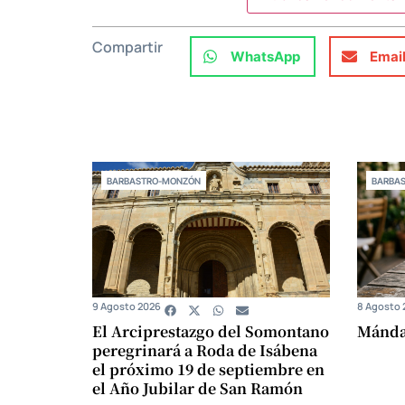
Compartir
WhatsApp
Emai
BARBASTRO-MONZÓN
BARBA
9 Agosto 2026
8 Agosto 
El Arciprestazgo del Somontano
Mándam
peregrinará a Roda de Isábena
el próximo 19 de septiembre en
el Año Jubilar de San Ramón