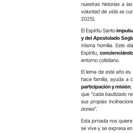
nuestras historias a l
voluntad de vida se cu
2025).
El Espíritu Santo
impulsa
y del Apostolado Segl
misma homilía. Este día
Espíritu,
concienciándo
entorno cotidiano.
El lema de este año es 
hace familia, ayuda a 
participación y misión
,
que “
cada bautizado res
sus propias inclinacion
dones
”.
Esta jornada nos quier
se vive y se expresa en