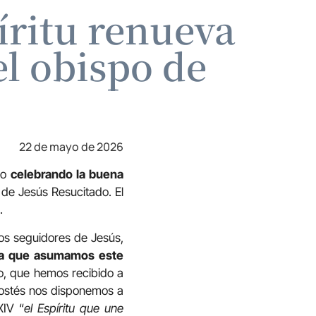
íritu renueva
el obispo de
22 de mayo de 2026
do
celebrando la buena
 de Jesús Resucitado. El
.
los seguidores de Jesús,
a que asumamos este
jo, que hemos recibido a
costés nos disponemos a
XIV “
el Espíritu que une