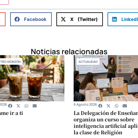
l
Facebook
X (Twitter)
Linked
Noticias relacionadas
STRO-MONZÓN
ACTUALIDAD
2026
6 Agosto 2026
e ir a ti
La Delegación de Enseña
organiza un curso sobre
inteligencia artificial apl
la clase de Religión