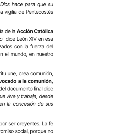
e Dios hace para que su
la vigilia de Pentecostés
ía de la
Acción Católica
no
” dice León XIV en esa
izados con la fuerza del
n el mundo, en nuestro
ritu une, crea comunión,
vocado a la comunión,
del documento final dice
ue vive y trabaja, desde
u en la concesión de sus
por ser creyentes. La fe
romiso social, porque no