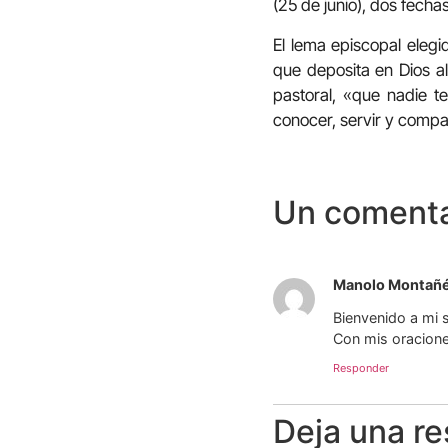
(25 de junio), dos fech
El lema episcopal eleg
que deposita en Dios al
pastoral, «que nadie t
conocer, servir y compar
Un comenta
Manolo Montañ
Bienvenido a mi 
Con mis oracion
Responder
Deja una r