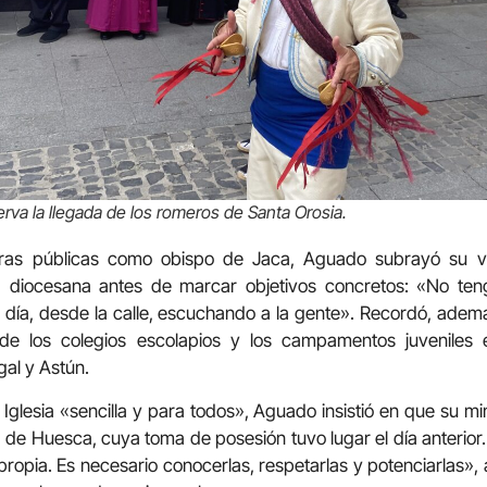
rva la llegada de los romeros de Santa Orosia.
bras públicas como obispo de Jaca, Aguado subrayó su v
d diocesana antes de marcar objetivos concretos: «No ten
 día, desde la calle, escuchando a la gente». Recordó, ademá
de los colegios escolapios y los campamentos juveniles e
al y Astún.
lesia «sencilla y para todos», Aguado insistió en que su mi
 de Huesca, cuya toma de posesión tuvo lugar el día anterior
 propia. Es necesario conocerlas, respetarlas y potenciarlas»