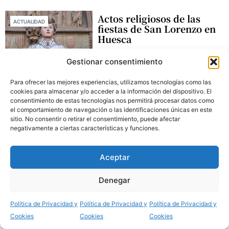
Actos religiosos de las
ACTUALIDAD
fiestas de San Lorenzo en
Huesca
Gestionar consentimiento
Para ofrecer las mejores experiencias, utilizamos tecnologías como las
5 Agosto 2026
cookies para almacenar y/o acceder a la información del dispositivo. El
consentimiento de estas tecnologías nos permitirá procesar datos como
el comportamiento de navegación o las identificaciones únicas en este
sitio. No consentir o retirar el consentimiento, puede afectar
El Monasterio de la
negativamente a ciertas características y funciones.
BARBASTRO-MONZÓN
Inmaculada de Monzón
acogió un concierto-
Aceptar
oración con motivo del
VIII Centenario del
Tránsito de San
Denegar
Francisco de Asís
5 Agosto 2026
Política de Privacidad y
Política de Privacidad y
Política de Privacidad y
Cookies
Cookies
Cookies