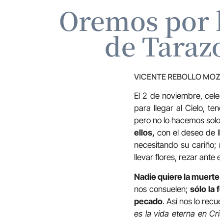
Oremos por l
de Taraz
VICENTE REBOLLO MO
El 2 de noviembre, cel
para llegar al Cielo, 
pero no lo hacemos sol
ellos,
con el deseo de l
necesitando su cariño;
llevar flores, rezar ant
Nadie quiere la muerte
nos consuelen;
sólo la
pecado
. Así nos lo rec
es la vida eterna en Cr