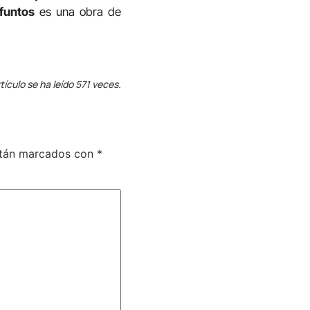
ifuntos
es una obra de
tículo se ha leído 571 veces.
stán marcados con
*