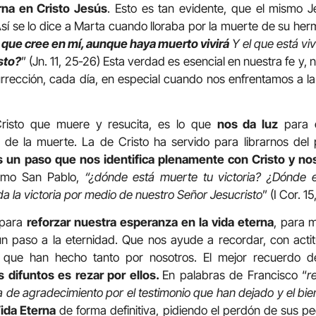
erna en Cristo Jesús
. Esto es tan evidente, que el mismo J
 Así se lo dice a Marta cuando lloraba por la muerte de su he
l que cree en mí, aunque haya muerto vivirá
Y el que está vi
sto?
” (Jn. 11, 25-26) Esta verdad es esencial en nuestra fe y, 
urrección, cada día, en especial cuando nos enfrentamos a l
Cristo que muere y resucita, es lo que
nos da luz
para e
 de la muerte. La de Cristo ha servido para librarnos de
s un paso que nos identifica plenamente con Cristo y nos 
omo San Pablo,
“¿dónde está muerte tu victoria? ¿Dónde e
da la victoria por medio de nuestro Señor Jesucristo
” (I Cor. 1
 para
reforzar nuestra esperanza en la vida eterna
, para 
 paso a la eternidad. Que nos ayude a recordar, con acti
, que han hecho tanto por nosotros. El mejor recuerdo 
 difuntos es rezar por ellos.
En palabras de Francisco “
r
 de agradecimiento por el testimonio que han dejado y el bi
ida Eterna
de forma definitiva, pidiendo el perdón de sus pe