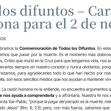
os difuntos – Car
ona para el 2 de 
ZOS
ebramos la
Conmemoración de Todos los Difuntos
. En est
tenemos que pasar por la muerte. Es el momento más doloroso
os, Cristo que murió en la Cruz para que tengamos vida, nos
levarlos siempre en nuestro corazón y nunca olvidarlos, por
 rezamos, para agradecerles todo lo que han hecho por nos
e ella, son esos sencillos medios que nos ayudan a mantener vi
. La razón humana no la entiende, no encuentra argumentos q
 fe nos ayuda a comprenderla
y a afrontarla. Nuestra fe no
uerda San Pablo, “
porque la paga del pecado es la muerte, mie
isto Jesús
” (Rm. 6, 23); pero, con más fuerza, sabemos que