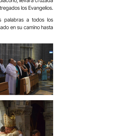
 diacóno, llevará cruzada
ntregados los Evangelios.
as palabras a todos los
ñado en su camino hasta