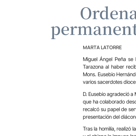
Ordena
permanente
MARTA LATORRE
Miguel Ángel Peña se 
Tarazona al haber reci
Mons. Eusebio Hernández
varios sacerdotes dioc
D. Eusebio agradeció a M
que ha colaborado desd
recalcó su papel de serv
presentación del diácono
Tras la homilía, realizó