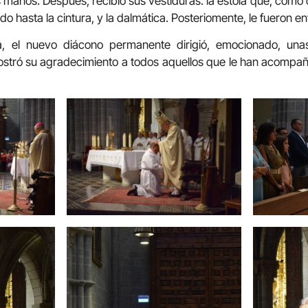
s manos. Después, recibió sus vestiduras: la estola que, como
o hasta la cintura, y la dalmática. Posteriomente, le fueron e
stía, el nuevo diácono permanente dirigió, emocionado, un
ostró su agradecimiento a todos aquellos que le han acompa