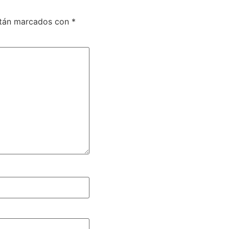
stán marcados con
*