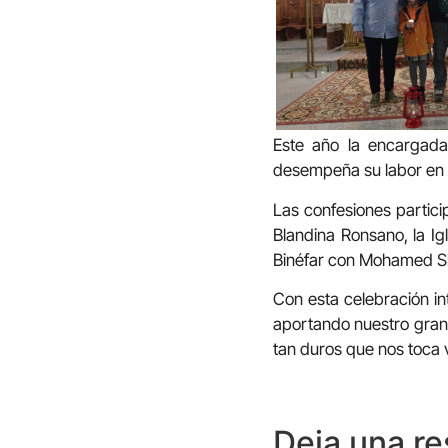
Este año la encargada
desempeña su labor en 
Las confesiones partici
Blandina Ronsano, la Ig
Binéfar con Mohamed S
Con esta celebración in
aportando nuestro grani
tan duros que nos toca v
Deja una r