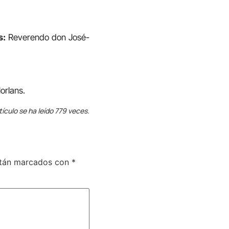
s:
Reverendo don José-
rlans.
tículo se ha leído 779 veces.
stán marcados con
*