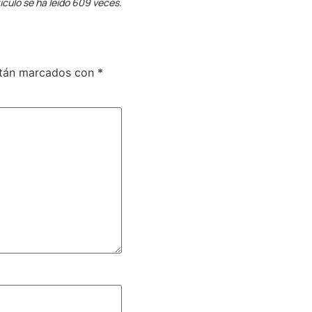
ículo se ha leído 609 veces.
stán marcados con
*