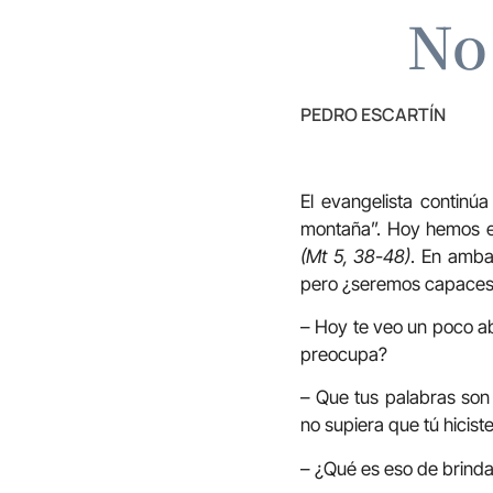
No 
PEDRO ESCARTÍN
El evangelista continú
montaña”. Hoy hemos e
(Mt 5, 38-48)
. En amba
pero ¿seremos capaces d
– Hoy te veo un poco a
preocupa?
– Que tus palabras son p
no supiera que tú hiciste
– ¿Qué es eso de brindar