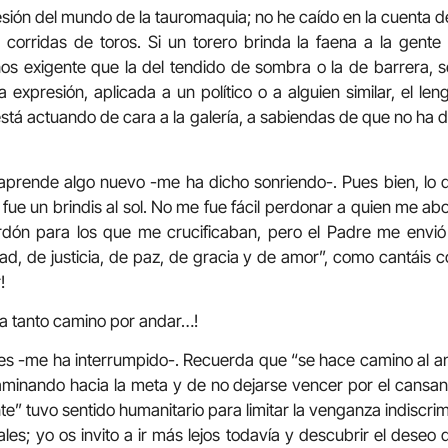
sión del mundo de la tauromaquia; no he caído en la cuenta d
a corridas de toros. Si un torero brinda la faena a la gente
s exigente que la del tendido de sombra o la de barrera, 
ta expresión, aplicada a un político o a alguien similar, el le
stá actuando de cara a la galería, a sabiendas de que no ha
aprende algo nuevo -me ha dicho sonriendo-. Pues bien, lo de
fue un brindis al sol. No me fue fácil perdonar a quien me abo
dón para los que me crucificaban, pero el Padre me envió a
ad, de justicia, de paz, de gracia y de amor”, como cantáis c
!
da tanto camino por andar…!
es -me ha interrumpido-. Recuerda que “se hace camino al an
aminando hacia la meta y de no dejarse vencer por el cansanci
nte” tuvo sentido humanitario para limitar la venganza indiscri
ales; yo os invito a ir más lejos todavía y descubrir el dese