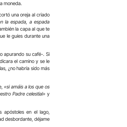
sma moneda.
cortó una oreja al criado
an la espada, a espada
también la capa al que te
que le guíes durante una
o apurando su café-. Si
dicara el camino y se le
las, ¿no habría sido más
e,
«si amáis a los que os
stro Padre celestial»
y
 apóstoles en el lago,
dad desbordante, déjame