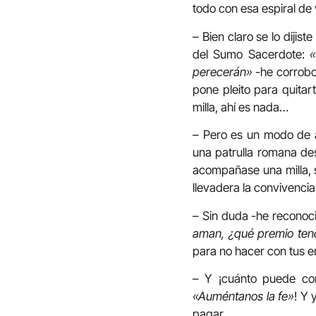
todo con esa espiral de
– Bien claro se lo dijis
del Sumo Sacerdote:
«
perecerán»
-he corrobor
pone pleito para quitar
milla, ahí es nada…
– Pero es un modo de a
una patrulla romana des
acompañase una milla, s
llevadera la convivencia
– Sin duda -he reconoci
aman, ¿qué premio ten
para no hacer con tus en
– Y ¡cuánto puede con
«Auméntanos la fe»
! Y
pagar.