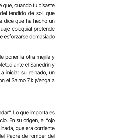
e que, cuando tú pisaste
 del tendido de sol, que
se dice que ha hecho un
nguaje coloquial pretende
 de esforzarse demasiado
 poner la otra mejilla y
feteó ante el Sanedrín y
 iniciar su reinado, un
on el Salmo 71: ¡Venga a
dar”. Lo que importa es
o. En su origen, el “ojo
minada, que era corriente
o del Padre de romper del