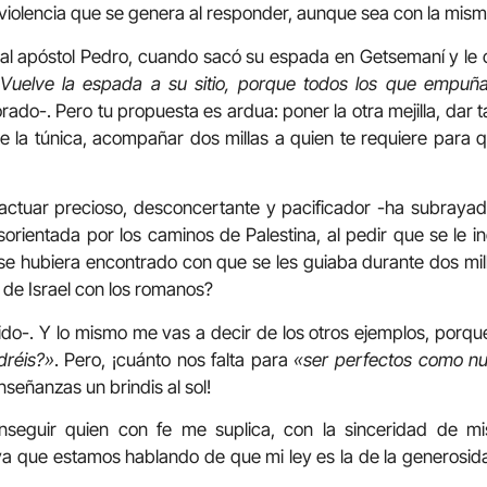
 violencia que se genera al responder, aunque sea con la mi
te al apóstol Pedro, cuando sacó su espada en Getsemaní y le 
Vuelve la espada a su sitio, porque todos los que empuñ
ado-. Pero tu propuesta es ardua: poner la otra mejilla, dar 
te la túnica, acompañar dos millas a quien te requiere para 
ctuar precioso, desconcertante y pacificador -ha subrayad
orientada por los caminos de Palestina, al pedir que se le in
e hubiera encontrado con que se les guiaba durante dos mil
 de Israel con los romanos?
do-. Y lo mismo me vas a decir de los otros ejemplos, porqu
dréis?»
. Pero, ¡cuánto nos falta para
«ser perfectos como nue
señanzas un brindis al sol!
seguir quien con fe me suplica, con la sinceridad de mis
 ya que estamos hablando de que mi ley es la de la generosi