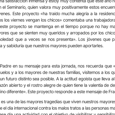
na satisfacción inmensa y estoy muy contenta que este año h
n el Seminario, quien valora muy positivamente estos encuen
venes. Este proyecto «ha traído mucha alegría a la residenc
 los viernes vengan los chicos» comentaba una trabajadora 
este proyecto se mantenga en el tiempo porque no hay mayo
ores que se sienten muy queridos y arropados por los chico
soledad que a veces se nos presenta». Los jóvenes que pa
a y sabiduría que nuestros mayores pueden aportarles.
 Padre en su mensaje para esta jornada, nos recuerda que
buelos y a los mayores de nuestras familias, visitemos a los
 futuro distinto sea posible. A la actitud egoísta que lleva a
ón abierto y el rostro alegre de quien tiene la valentía de de
no diferente». Este proyecto responde a este mensaje de Fra
s una de las mayores tragedias que viven nuestros mayores.
ue el día internacional contra los malos tratos a las personas m
se día una actividad con el objetivo de visibilizar y sensibiliz