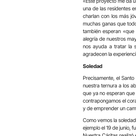
«Este proyecto me da u
una de las residentes e
charlan con los más jó
muchas ganas que todos
también esperan «que 
alegría de nuestros may
nos ayuda a tratar la 
agradecen la experienci
Soledad
Precisamente, el Santo
nuestra ternura a los a
que ya no esperan que un
contrapongamos el coraz
y de emprender un cami
Como vemos la soledad e
ejemplo el 19 de junio, f
Nuestra Cáritas realizó e