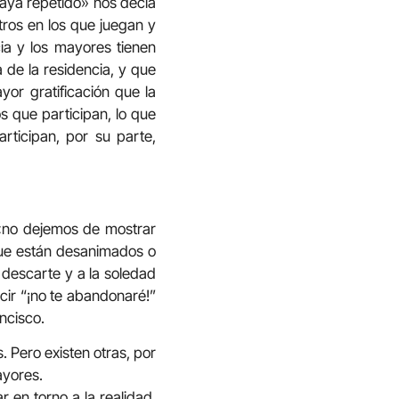
aya repetido» nos decía
tros en los que juegan y
ia y los mayores tienen
de la residencia, y que
r gratificación que la
s que participan, lo que
rticipan, por su parte,
 «no dejemos de mostrar
 que están desanimados o
l descarte y a la soledad
cir “¡no te abandonaré!”
ncisco.
 Pero existen otras, por
ayores.
ar en torno a la realidad.