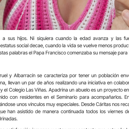
a sus hijos. Ni siquiera cuando la edad avanza y las fu
 estatus social decae, cuando la vida se vuelve menos producti
estas palabras el Papa Francisco comenzaba su mensaje para l
ruel y Albarracín se caracteriza por tener un población env
na, llevan un par de años realizando una iniciativa en colabo
 y el Colegio Las Viñas. Apadrina un abuelo es un proyecto e
nido con residentes en el Seminario para acompañarlos. E
ndose unos vínculos muy especiales. Desde Cáritas nos rec
que han asistido de manera continuada todos los viernes de
rinadas.