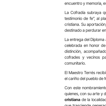
encuentro y memoria, esp
La Cofradía subraya qu
testimonio de fe”, al p
cristiana. Su aportación
destinado a perdurar en
La entrega del Diploma a
celebrada en honor de S
distinción, acompañad
cofrades y vecinos pa
comunitario.
El Maestro Terrés recib
el cariño del pueblo de
Con este nombramiento,
quienes, con su arte y 
cristiana
de la localida
que trasciende generac