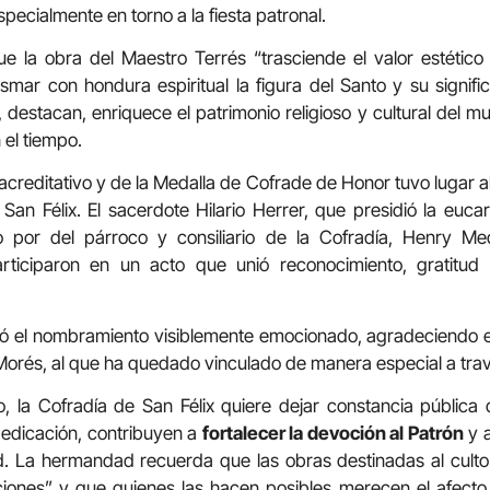
ecialmente en torno a la fiesta patronal.
e la obra del Maestro Terrés “trasciende el valor estético
lasmar con hondura espiritual la figura del Santo y su signi
, destacan, enriquece el patrimonio religioso y cultural del m
 el tiempo.
creditativo y de la Medalla de Cofrade de Honor tuvo lugar al
an Félix. El sacerdote Hilario Herrer, que presidió la eucari
o por del párroco y consiliario de la Cofradía, Henry Med
rticiparon en un acto que unió reconocimiento, gratitud
ió el nombramiento visiblemente emocionado, agradeciendo e
 Morés, al que ha quedado vinculado de manera especial a tra
 la Cofradía de San Félix quiere dejar constancia pública
dedicación, contribuyen a
fortalecer la devoción al Patrón
y 
d. La hermandad recuerda que las obras destinadas al culto
iones” y que quienes las hacen posibles merecen el afecto y