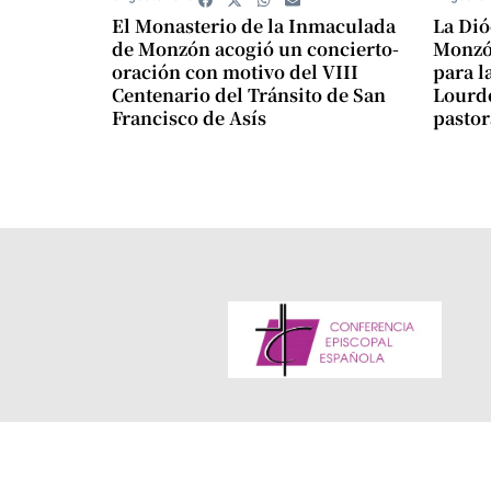
El Monasterio de la Inmaculada
La Dió
de Monzón acogió un concierto-
Monzón
oración con motivo del VIII
para l
Centenario del Tránsito de San
Lourde
Francisco de Asís
pastor