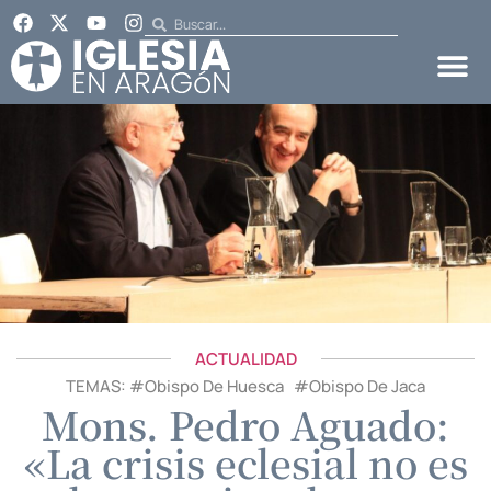
ACTUALIDAD
TEMAS: #
Obispo De Huesca
#
Obispo De Jaca
Mons. Pedro Aguado:
«La crisis eclesial no es