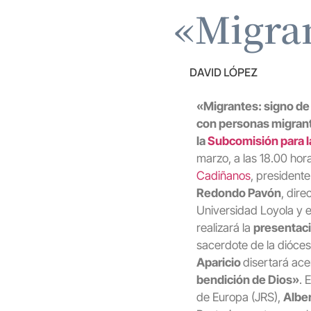
«Migran
DAVID LÓPEZ
«Migrantes: signo de
con personas migrant
la
Subcomisión para l
marzo, a las 18.00 hor
Cadiñanos
, president
Redondo Pavón
, dir
Universidad Loyola y 
realizará la
presentaci
sacerdote de la dióces
Aparicio
disertará ac
bendición de Dios»
. 
de Europa (JRS),
Alber