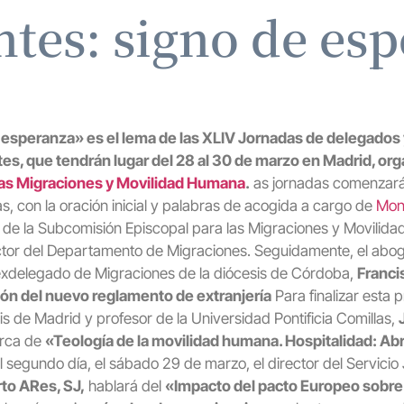
tes: signo de es
 esperanza» es el lema de las XLIV Jornadas de delegados 
es, que tendrán lugar del 28 al 30 de marzo en Madrid, or
as Migraciones y Movilidad Humana
.
as jornadas comenzarán
as, con la oración inicial y palabras de acogida a cargo de
Mon
e de la Subcomisión Episcopal para las Migraciones y Movilid
ector del Departamento de Migraciones. Seguidamente, el abog
exdelegado de Migraciones de la diócesis de Córdoba,
Franci
ón del nuevo reglamento de extranjería
Para finalizar esta p
is de Madrid y profesor de la Universidad Pontificia Comillas,
erca de
«Teología de la movilidad humana. Hospitalidad: Abri
El segundo día, el sábado 29 de marzo, el director del Servicio
to ARes, SJ,
hablará del
«Impacto del pacto Europeo sobr