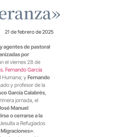
peranza»
21 de febrero de 2025
y agentes de pastoral
ganizadas por
 el viernes 28 de
s. Fernando García
ad Humana; y
Fernando
ado y profesor de la
sco García Calabrés
,
rimera jornada, el
José Manuel
rse o cerrarse a la
 Jesuita a Refugiados
e Migraciones»
.