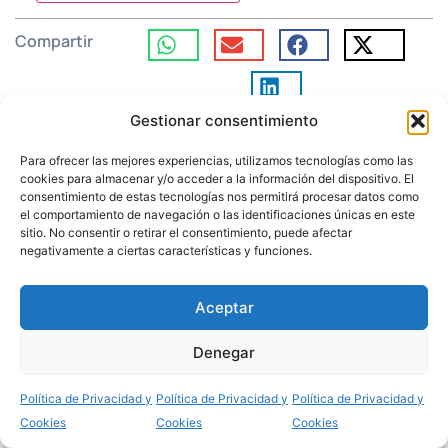
Compartir
Gestionar consentimiento
Para ofrecer las mejores experiencias, utilizamos tecnologías como las
cookies para almacenar y/o acceder a la información del dispositivo. El
Noticias relacionadas
consentimiento de estas tecnologías nos permitirá procesar datos como
Domingo 20, tiempo
el comportamiento de navegación o las identificaciones únicas en este
LECTIO DIVINA
ordinario: 16 de agosto
sitio. No consentir o retirar el consentimiento, puede afectar
negativamente a ciertas características y funciones.
de 2026
Aceptar
10 Agosto 2026
Denegar
Política de Privacidad y
Política de Privacidad y
Política de Privacidad y
Asunción de de la Virgen
Cookies
Cookies
Cookies
LECTIO DIVINA
María: 15 de agosto de