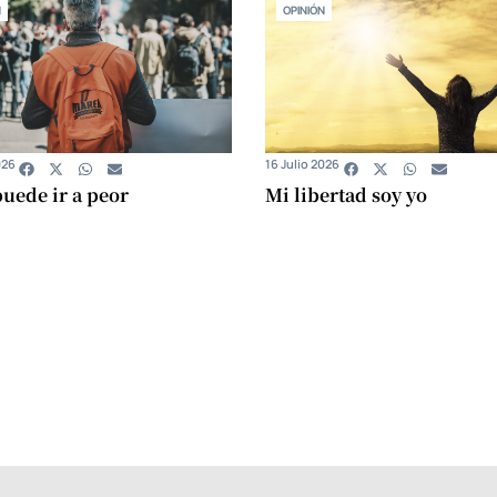
N
OPINIÓN
026
16 Julio 2026
uede ir a peor
Mi libertad soy yo