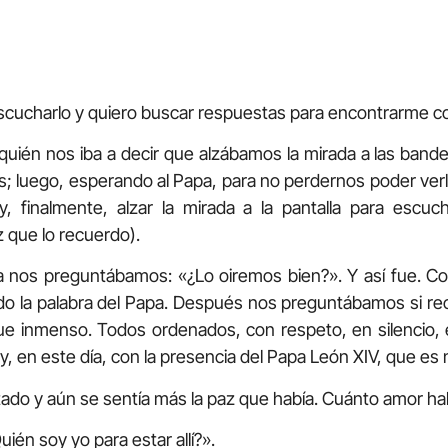
scucharlo y quiero buscar respuestas para encontrarme c
 y quién nos iba a decir que alzábamos la mirada a las ban
as; luego, esperando al Papa, para no perdernos poder ver
y, finalmente, alzar la mirada a la pantalla para escuc
que lo recuerdo).
a nos preguntábamos: «¿Lo oiremos bien?». Y así fue. Co
o la palabra del Papa. Después nos preguntábamos si rec
gue inmenso. Todos ordenados, con respeto, en silencio,
y, en este día, con la presencia del Papa León XIV, que es
do y aún se sentía más la paz que había. Cuánto amor había
ién soy yo para estar allí?».