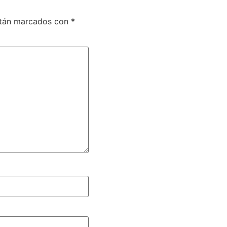
stán marcados con
*