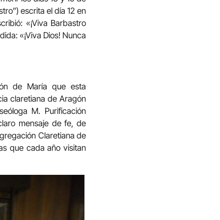
ro”) escrita el día 12 en
cribió: «¡Viva Barbastro
edida: «¡Viva Dios! Nunca
azón de María que esta
cia claretiana de Aragón
eóloga M. Purificación
claro mensaje de fe, de
ongregación Claretiana de
as que cada año visitan