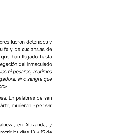
tores fueron detenidos y
su fe y de sus ansias de
 que han llegado hasta
regación del Inmaculado
yos ni pesares; morimos
ngadora, sino sangre que
do».
iosa. En palabras de san
ártir, murieron
«por ser
alueza, en Abizanda, y
orir los días 13 y 15 de