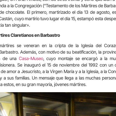
nda a la Congregación (“Testamento de los Mártires de Barbast
e chocolate. El primero, martirizado el día 13 de agosto, es
Castán, cuyo martirio tuvo lugar el día 15, estampó esta desp
a tan singular».
tires Claretianos en Barbastro
ártires se veneran en la cripta de la Iglesia del Cor
arbastro. Además, con motivo de su beatificación, la provin
ón de una
Casa-Museo
, cuyo montaje se encargó a la mus
isionera. Se inauguró el 15 de noviembre del 1992 con un 
 de amor a Jesucristo, a la Virgen María y a la Iglesia, a la C
y a sus familias. Un mensaje que llega a las muchas person
a estos, en su gran mayoría, jóvenes mártires.