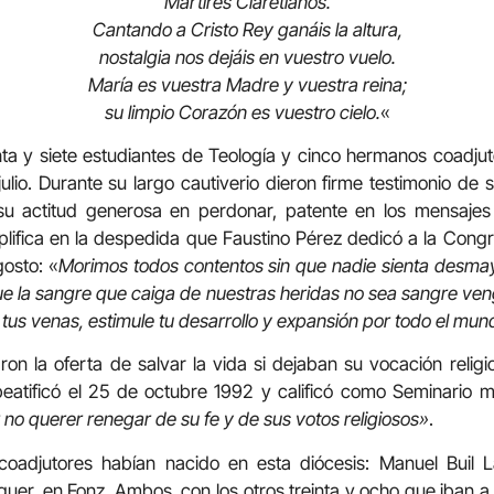
Mártires Claretianos.
Cantando a Cristo Rey ganáis la altura,
nostalgia nos dejáis en vuestro vuelo.
María es vuestra Madre y vuestra reina;
su limpio Corazón es vuestro cielo.
«
ta y siete estudiantes de Teología y cinco hermanos coadju
ulio. Durante su largo cautiverio dieron firme testimonio de 
 su actitud generosa en perdonar, patente en los mensajes
plifica en la despedida que Faustino Pérez dedicó a la Cong
gosto: «
Morimos todos contentos sin que nadie sienta desma
e la sangre que caiga de nuestras heridas no sea sangre ve
 tus venas, estimule tu desarrollo y expansión por todo el mun
ron la oferta de salvar la vida si dejaban su vocación relig
beatificó el 25 de octubre 1992 y calificó como Seminario m
r no querer renegar de su fe y de sus votos religiosos»
.
oadjutores habían nacido en esta diócesis: Manuel Buil L
er, en Fonz. Ambos, con los otros treinta y ocho que iban a m