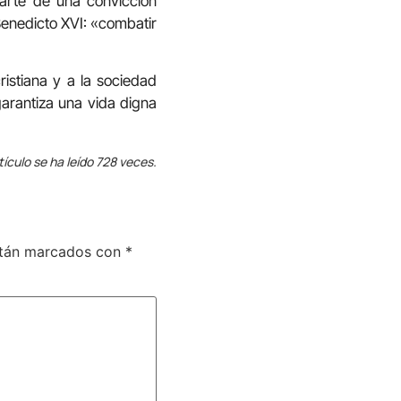
arte de una convicción
Benedicto XVI: «combatir
istiana y a la sociedad
garantiza una vida digna
tículo se ha leído 728 veces.
stán marcados con
*