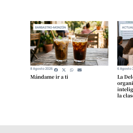
BARBASTRO-MONZÓN
ACTUAL
8 Agosto 2026
6 Agosto 
Mándame ir a ti
La Del
organi
intelig
la cla