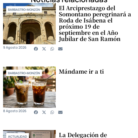
El Arciprestazgo del
BARBASTRO-MONZÓN
Somontano peregrinará a
Roda de Isábena el
próximo 19 de
septiembre en el Año
Jubilar de San Ramón
9 Agosto 2026
Mándame ir a ti
BARBASTRO-MONZÓN
8 Agosto 2026
La Delegación de
ACTUALIDAD