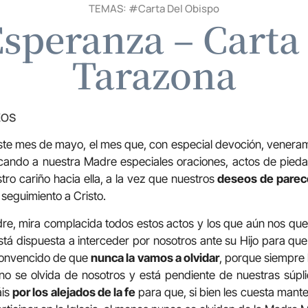
TEMAS: #
Carta Del Obispo
speranza – Carta
Tarazona
ZOS
e mes de mayo, el mes que, con especial devoción, venera
ando a nuestra Madre especiales oraciones, actos de piedad
ro cariño hacia ella, a la vez que nuestros
deseos de parec
 seguimiento a Cristo.
e, mira complacida todos estos actos y los que aún nos qued
tá dispuesta a interceder por nosotros ante su Hijo para que
convencido de que
nunca la vamos a olvidar
, porque siempre 
 no se olvida de nosotros y está pendiente de nuestras súpli
áis
por los alejados de la fe
para que, si bien les cuesta man