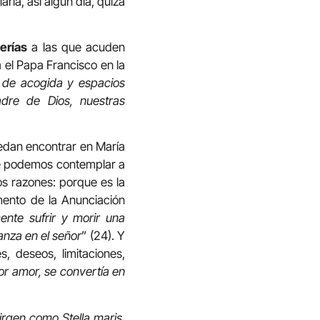
ría, así algún día, quizá
erías
a las que acuden
 el Papa Francisco en la
s de acogida y espacios
adre de Dios, nuestras
edan encontrar en María
que podemos contemplar a
os razones: porque es la
mento de la Anunciación
ente sufrir y morir una
anza en el señor
” (24). Y
, deseos, limitaciones,
or amor, se convertía en
irgen como Stella maris,