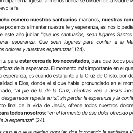
rticipar en la Iglesia, al menos nunca se olviden de la Madre Ma
vo la fe.
cho esmero nuestros santuarios
marianos,
nuestras rom
e podamos alimentar nuestra fe y esperanza, así nos lo pedía
 este año jubilar “
que los santuarios, sean lugares Santo
nerar esperanza. Que sean lugares para confiar a la M
os dolores y nuestras esperanzas
” (24).
nita para
estar cerca de los necesitados
, para que todos pu
y eficaz de la esperanza. El momento más importante en el 
esperanza, es cuando está junto a la Cruz de Cristo, por d
elidad a Dios, donde el sí que había pronunciado en el mo
bado, “
al pie de la de la Cruz, mientras veía a Jesús inoc
desgarrador repetía su ‘sí’, sin perder la esperanza y la confi
 final de la vida de Jesús, ofrece todos nuestros dolores
para todos nosotros
: “
en el tormento de ese dolor ofrecido p
e la esperanza
” (24).
s casual que la piedad popular siga invocando la santísima V