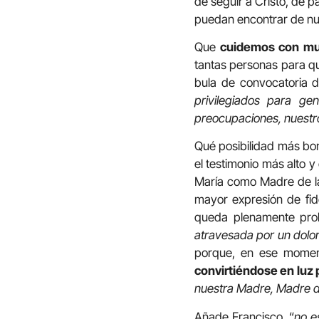
de seguir a Cristo, de pa
puedan encontrar de nue
Que
cuidemos con mu
tantas personas para qu
bula de convocatoria de
privilegiados para ge
preocupaciones, nuestr
Qué posibilidad más bo
el testimonio más alto 
María como Madre de la 
mayor expresión de fid
queda plenamente pro
atravesada por un dolor 
porque, en ese momento
convirtiéndose en luz 
nuestra Madre, Madre d
Añade Francisco, “
no e