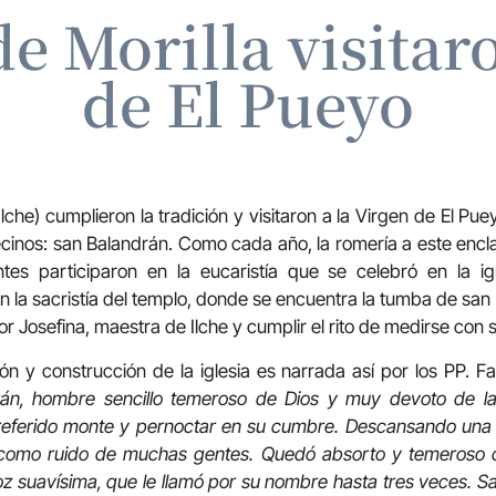
e Morilla visitar
de El Pueyo
Ilche) cumplieron la tradición y visitaron a la Virgen de El Pu
cinos: san Balandrán. Como cada año, la romería a este enc
tes participaron en la eucaristía que se celebró en la ig
en la sacristía del templo, donde se encuentra la tumba de san
 Josefina, maestra de Ilche y cumplir el rito de medirse con 
ción y construcción de la iglesia es narrada así por los PP. 
án, hombre sencillo temeroso de Dios y muy devoto de la 
referido monte y pernoctar en su cumbre. Descansando una n
y como ruido de muchas gentes. Quedó absorto y temeroso c
z suavísima, que le llamó por su nombre hasta tres veces. S