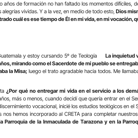
co años de formación no han faltado los momentos difíciles, d
 alegrías vividas. Y a la vez, en medio de todo esto,
Dios mis
rado cuál es ese tiempo de Él en mi vida, en mi vocación, q
Guatemala y estoy cursando 5º de Teología
La inquietud 
años, mirando como el Sacerdote de mi pueblo se entregab
aba la Misa;
luego el trato agradable hacia todos. Me llamab
nta
¿Por qué no entregar mi vida en el servicio a los d
ños, más o menos, cuando decidí que quería entrar en el Sem
cernimiento vocacional, inicié los estudios teológicos en el
s nos hemos incorporado al CRETA para completar nuestros 
n la Parroquia de la Inmaculada de Tarazona y en la Parro