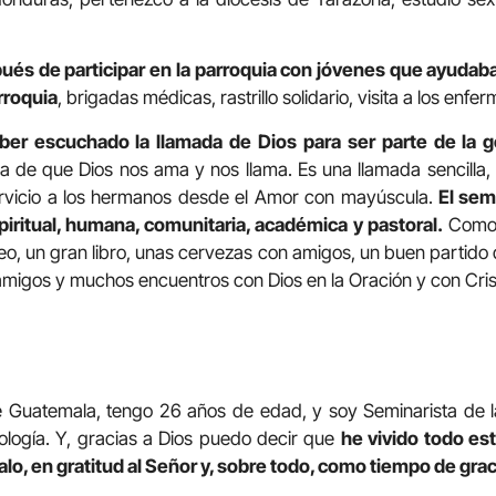
ués de participar en la parroquia con jóvenes que ayudaba
rroquia
, brigadas médicas, rastrillo solidario, visita a los enf
ber escuchado la llamada de Dios para ser parte de la 
 de que Dios nos ama y nos llama. Es una llamada sencilla, y
ervicio a los hermanos desde el Amor con mayúscula.
El sem
iritual, humana, comunitaria, académica y pastoral.
Como 
eo, un gran libro, unas cervezas con amigos, un buen partido 
amigos y muchos encuentros con Dios en la Oración y con Crist
 Guatemala, tengo 26 años de edad, y soy Seminarista de l
ología. Y, gracias a Dios puedo decir que
he vivido todo es
o, en gratitud al Señor y, sobre todo, como tiempo de grac