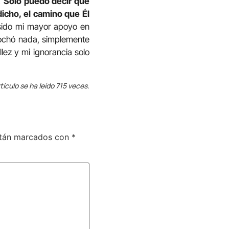
.
Solo puedo decir que
icho, el camino que Él
sido mi mayor apoyo en
rochó nada, simplemente
ez y mi ignorancia solo
tículo se ha leído 715 veces.
stán marcados con
*