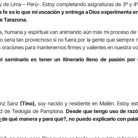
y de Lima – Perú-. Estoy completando asignaturas de 3º y 4º
 fe es lo que mi vocación y entrega a Dios experimenta en 
e Tarazona.
, humana y espiritual van animando aún más mi proceso de fo
no sería tan provechoso si no fuera por la gente que siempre
s oraciones para mantenernos firmes y valientes en nuestra v
el seminario es tener un itinerario lleno de pasión por 
anz Sanz
(Tino),
soy nacido y residente en Mallén. Estoy es
tad de Teología de Pamplona.
Desde que tengo uso de razón
¿de qué manera y para qué?, no puedo explicarlo con palab