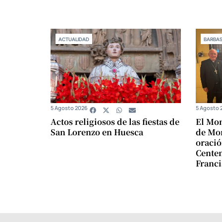
ACTUALIDAD
BARBA
5 Agosto 2026
5 Agosto 
Actos religiosos de las fiestas de
El Mon
San Lorenzo en Huesca
de Mon
oració
Centen
Franci