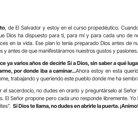
to
, de El Salvador y estoy en el curso propedéutico. Cuan
que Dios ha dispuesto para ti, para mí y para cada uno de n
ices en la vida. Ese plan lo tenía preparado Dios antes de nu
s y antes de que manifestáramos nuestros gustos y pasiones.
ce ya varios años de decirle Sí a Dios, sin saber a qué luga
narme, por donde iba a caminar…
Ahora estoy en esta queri
me, trabajando y queriendo este pueblo donde me ha sembra
or el sacerdocio, no dudes en orarlo y preguntárselo al Señor 
. El Señor propone pero cada uno responde libremente. Yo he
ites”.
Si Dios te llama, no dudes en abrirle la puerta. ¡Animo