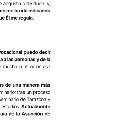
e angustia o de duda, y,
mo me ha ido indicando
ue Él me regala.
vocacional puedo decir
a a las personas
y de la
a mucha la atención esa
emás de una manera más
inario; tras un proceso
 Seminario de Tarazona y
estudios.
Actualmente
quia de la Asunción de