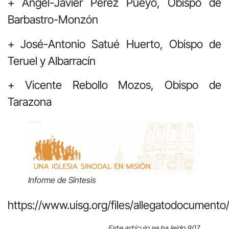
+ Ángel-Javier Pérez Pueyo, Obispo de
Barbastro-Monzón
+ José-Antonio Satué Huerto, Obispo de
Teruel y Albarracín
+ Vicente Rebollo Mozos, Obispo de
Tarazona
Informe de Síntesis
https://www.uisg.org/files/allegatodocumen
Este artículo se ha leído 907