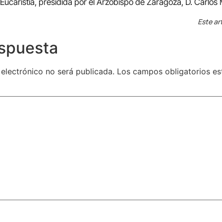
 Eucaristía, presidida por el Arzobispo de Zaragoza, D. Carlos
Este ar
espuesta
 electrónico no será publicada.
Los campos obligatorios e