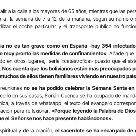
lir a la calle a los mayores de 65 años, mientras que las per
ía a la semana de 7 a 12 de la mañana, según su número d
izar el coche particular y el transporte público no funcion
via no es tan grave como en España -hay 354 infectados
do muy pronto las medidas de confinamiento»
. Añade que 
do en otros lugares, sería «catastrófica» puesto que el sist
.
Nos cuenta que los bolivianos están más preocupados p
uchos de ellos tienen familiares viviendo en nuestro país
s reuniones
no se ha podido celebrar la Semana Santa en l
cerlo en sus casas, Florián Cuenca se ha ocupado de mandar
ica, a través de whatsapp, el texto del evangelio correspon
ción para reflexionar.
«Porque leyendo la Palabra de Dios
que el Señor se nos hace presente hablándonos».
iritual y de la oración,
el sacerdote se ha encargado de c