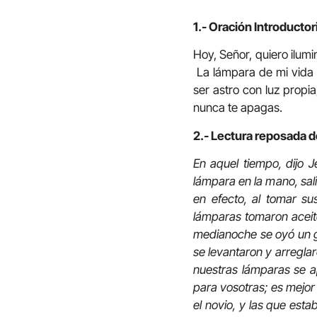
1.- Oración Introductor
Hoy, Señor, quiero ilumin
La lámpara de mi vida c
ser astro con luz propi
nunca te apagas.
2.- Lectura reposada d
En aquel tiempo, dijo J
lámpara en la mano, sali
en efecto, al tomar su
lámparas tomaron aceite
medianoche se oyó un gr
se levantaron y arregla
nuestras lámparas se a
para vosotras; es mejor
el novio, y las que est