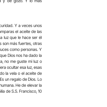
tud y de gozo. Y lo más
curidad. Y a veces unos
ámparas el aceite de las
a luz que le hace ser él
s son más fuertes, otras
 luces como personas. Y
 que Dios nos ha dado la
, no me guste mi luz o
era ocultar esa luz, esas
o la vela o el aceite de
 Es un regalo de Dios. Lo
 humana. He de elevar la
lía de S.S. Francisco, 10