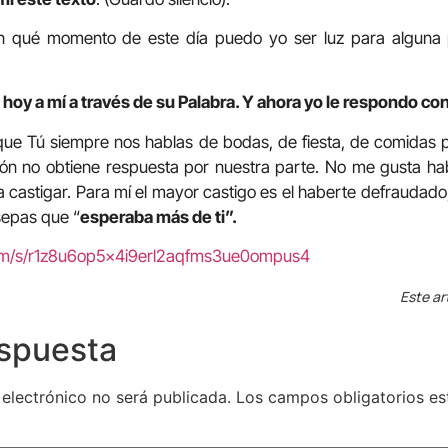
n qué momento de este día puedo yo ser luz para alguna 
hoy a mí a través de su Palabra. Y ahora yo le respondo con
ue Tú siempre nos hablas de bodas, de fiesta, de comidas p
ción no obtiene respuesta por nuestra parte. No me gusta ha
a castigar. Para mí el mayor castigo es el haberte defraudad
sepas que “
esperaba más de ti”.
com/s/r1z8u6op5x4i9erl2aqfms3ue0ompus4
Este ar
espuesta
 electrónico no será publicada.
Los campos obligatorios e