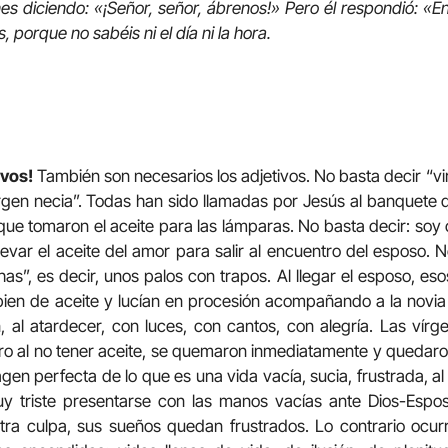
enes diciendo: «¡Señor, señor, ábrenos!» Pero él respondió: «
 porque no sabéis ni el día ni la hora.
ivos!
También son necesarios los adjetivos. No basta decir “vi
rgen necia”. Todas han sido llamadas por Jesús al banquete
que tomaron el aceite para las lámparas. No basta decir: soy 
llevar el aceite del amor para salir al encuentro del esposo.
as”, es decir, unos palos con trapos. Al llegar el esposo, eso
en de aceite y lucían en procesión acompañando a la novia 
al atardecer, con luces, con cantos, con alegría. Las vírg
ero al no tener aceite, se quemaron inmediatamente y quedaron
en perfecta de lo que es una vida vacía, sucia, frustrada, al n
y triste presentarse con las manos vacías ante Dios-Espo
stra culpa, sus sueños quedan frustrados. Lo contrario ocu