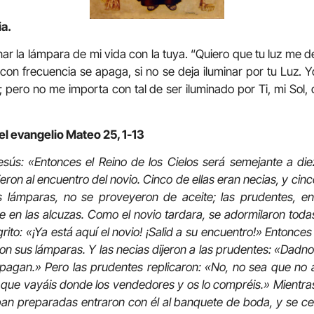
ia.
ar la lámpara de mi vida con la tuya. “Quiero que tu luz me deje
on frecuencia se apaga, si no se deja iluminar por tu Luz.
a; pero no me importa con tal de ser iluminado por Ti, mi Sol
el evangelio Mateo 25, 1-13
esús: «Entonces el Reino de los Cielos será semejante a di
eron al encuentro del novio. Cinco de ellas eran necias, y cin
s lámparas, no se proveyeron de aceite; las prudentes, e
 en las alcuzas. Como el novio tardara, se adormilaron tod
ito: «¡Ya está aquí el novio! ¡Salid a su encuentro!» Entonces
ron sus lámparas. Y las necias dijeron a las prudentes: «Dadno
pagan.» Pero las prudentes replicaron: «No, no sea que no 
 que vayáis donde los vendedores y os lo compréis.» Mientras
aban preparadas entraron con él al banquete de boda, y se ce