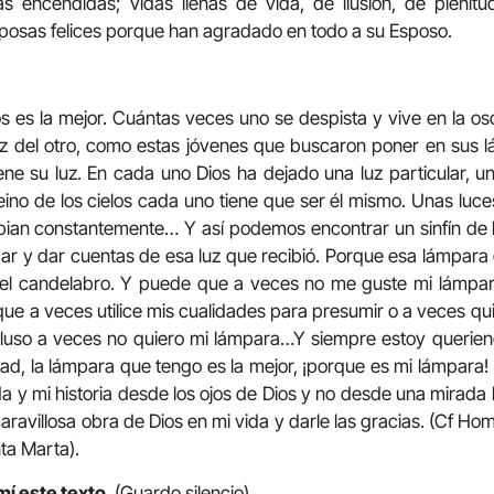
s encendidas; vidas llenas de vida, de ilusión, de pleni
posas felices porque han agradado en todo a su Esposo.
 es la mejor. Cuántas veces uno se despista y vive en la os
uz del otro, como estas jóvenes que buscaron poner en sus l
ene su luz. En cada uno Dios ha dejado una luz particular, un
eino de los cielos cada uno tiene que ser él mismo. Unas luce
bian constantemente… Y así podemos encontrar un sinfín de
ar y dar cuentas de esa luz que recibió. Porque esa lámpara
el candelabro. Y puede que a veces no me guste mi lámpara
ue a veces utilice mis cualidades para presumir o a veces qui
cluso a veces no quiero mi lámpara…Y siempre estoy queriend
idad, la lámpara que tengo es la mejor, ¡porque es mi lámpara!
da y mi historia desde los ojos de Dios y no desde una mirada
ravillosa obra de Dios en mi vida y darle las gracias. (Cf Homi
ta Marta).
mí este texto
. (Guardo silencio).