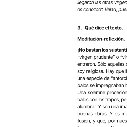
llegaron las otras vírg
os conozco”. Velad, pues,
3.- Qué dice el texto.
Meditación-reflexión.
¡No bastan los sustant
“virgen prudente” o “vi
entraron. Sólo aquellas 
soy religiosa. Hay que 
una especie de “antorch
palos se impregnaban bi
Una solemne procesión, 
palos con los trapos, p
alumbrar. Y son una imag
buenas obras. Y es mu
ilusión, y que, por nue