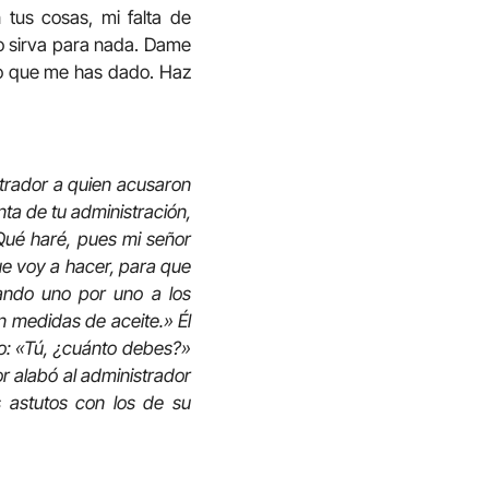
 tus cosas, mi falta de
no sirva para nada. Dame
nto que me has dado. Haz
strador a quien acusaron
nta de tu administración,
¿Qué haré, pues mi señor
ue voy a hacer, para que
ando uno por uno a los
n medidas de aceite.» Él
ro: «Tú, ¿cuánto debes?»
r alabó al administrador
 astutos con los de su