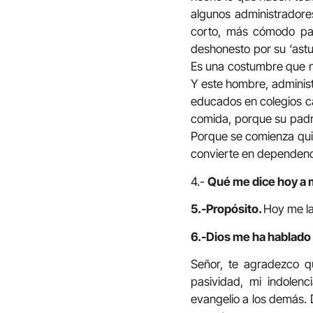
algunos administrador
corto, más cómodo para
deshonesto por su ‘ast
Es una costumbre que no
Y este hombre, administ
educados en colegios ca
comida, porque su padre
Porque se comienza qui
convierte en dependenc
4.-
Qué me dice hoy a m
5.-Propósito.
Hoy me la
6.-Dios me ha hablado 
Señor, te agradezco q
pasividad, mi indolen
evangelio a los demás. 