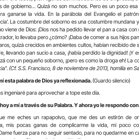
es de gobierno… Quizá no son muchos. Pero es un poco esa 
 ganarse la vida. En la parábola del Evangelio el patrón
ucia’. La costumbre del soborno es una costumbre mundana 
 viene de Dios: ¡Dios nos ha pedido llevar el pan a casa con 
rador, lo llevaba pero ¿cómo? ¡Daba de comer a sus hijos pan s
ros, quizá crecidos en ambientes cultos, habían recibido d
, llevando pan sucio a casa, ¡había perdido la dignidad! ¡Y 
zá con un pequeño soborno, ¡pero es como la droga eh! La c
ia”.
(Cf. S.S. Francisco, 8 de noviembre de 2013, homilía en S
í esta palabra de Dios ya reflexionada.
(Guardo silencio)
s ingeniaré para aprovechar a tope este día.
hoy a mí a través de su Palabra. Y ahora yo le respondo con
ue me eches un rapapolvo, que me des un estirón de or
cia, mis pocas ganas de complicarme la vida, mi poco co
Dame fuerza para no seguir sentado, para no quedarme en ca