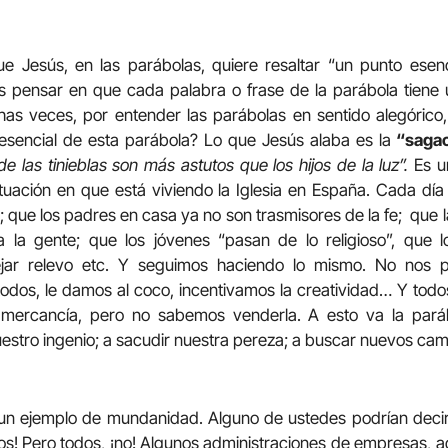
e Jesús, en las parábolas, quiere resaltar “un punto esenc
 pensar en que cada palabra o frase de la parábola tiene u
has veces, por entender las parábolas en sentido alegórico
 esencial de esta parábola? Lo que Jesús alaba es la
“saga
 de las tinieblas son más astutos que los hijos de la luz”.
Es u
ituación en que está viviendo la Iglesia en España. Cada dí
; que los padres en casa ya no son trasmisores de la fe; que la
 la gente; que los jóvenes “pasan de lo religioso”, que 
jar relevo etc. Y seguimos haciendo lo mismo. No nos p
dos, le damos al coco, incentivamos la creatividad… Y tod
mercancía, pero no sabemos venderla. A esto va la paráb
uestro ingenio; a sacudir nuestra pereza; a buscar nuevos cam
 un ejemplo de mundanidad. Alguno de ustedes podrían decir
s! Pero todos, ¡no! Algunos administraciones de empresas, a