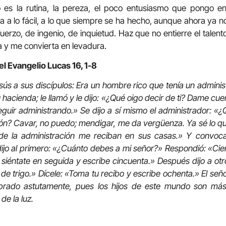
es la rutina, la pereza, el poco entusiasmo que pongo en
ia a lo fácil, a lo que siempre se ha hecho, aunque ahora ya 
sfuerzo, de ingenio, de inquietud. Haz que no entierre el tale
 y me convierta en levadura.
el Evangelio Lucas 16, 1-8
esús a sus discípulos: Era un hombre rico que tenía un admini
 hacienda; le llamó y le dijo: «¿Qué oigo decir de ti? Dame cue
uir administrando.» Se dijo a sí mismo el administrador: «
ión? Cavar, no puedo; mendigar, me da vergüenza. Ya sé lo q
e la administración me reciban en sus casas.» Y convoc
ijo al primero: «¿Cuánto debes a mi señor?» Respondió: «Cie
o, siéntate en seguida y escribe cincuenta.» Después dijo a ot
de trigo.» Dícele: «Toma tu recibo y escribe ochenta.» El seño
obrado astutamente, pues los hijos de este mundo son más
de la luz.