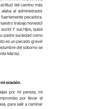
actitud del camino más
 alaba al administrador
y fuertemente pecadora.
nuestro trabajo honesto!
ucio! Y sus hijos, quizá
e su padre suciedad como
esto es un pecado grave!
ostumbre del soborno se
anta Marta).
 mi oración.
ejas por mi pereza, mi
mpromiso por llevar el
sa, para salir a caminar