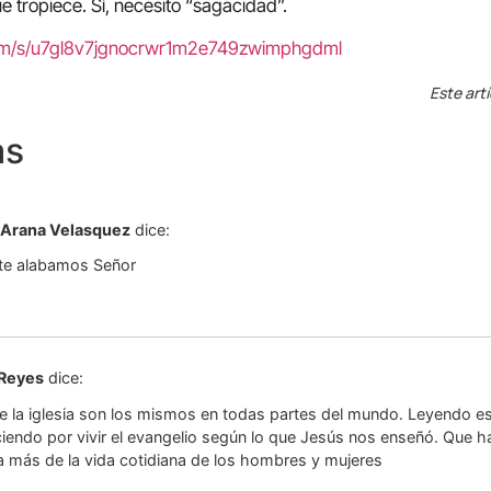
 tropiece. Sí, necesito “sagacidad”.
com/s/u7gl8v7jgnocrwr1m2e749zwimphgdml
Este art
as
 Arana Velasquez
dice:
 te alabamos Señor
 Reyes
dice:
 la iglesia son los mismos en todas partes del mundo. Leyendo es
endo por vivir el evangelio según lo que Jesús nos enseñó. Que ha
ja más de la vida cotidiana de los hombres y mujeres