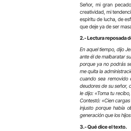
Señor, mi gran pecado 
creatividad, mi tendenc
espíritu de lucha, de e
que deje ya de ser masa
2.- Lectura reposada d
En aquel tiempo, dijo J
ante él de malbaratar su
porque ya no podrás seg
me quita la administrac
cuando sea removido d
deudores de su señor, d
le dijo: «Toma tu recib
Contestó: «Cien cargas 
injusto porque había 
generación que los hijos 
3.- Qué dice el texto.