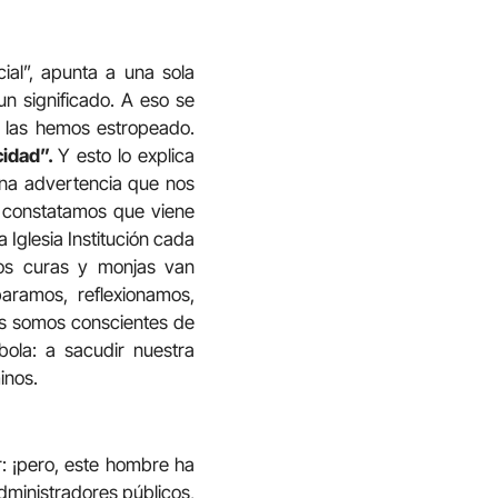
ial”, apunta a una sola
n significado. A eso se
, las hemos estropeado.
cidad”.
Y esto lo explica
na advertencia que nos
a constatamos que viene
 Iglesia Institución cada
los curas y monjas van
aramos, reflexionamos,
os somos conscientes de
ola: a sacudir nuestra
inos.
: ¡pero, este hombre ha
dministradores públicos,