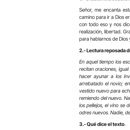
Señor, me encanta est
camino para ir a Dios era
con todo eso y nos dice
realización, libertad. G
para hablarnos de Dios 
2.- Lectura reposada d
En aquel tiempo los esc
recitan oraciones, igua
hacer ayunar a los inv
arrebatado el novio; e
vestido nuevo para echar
remiendo del nuevo. Nad
los pellejos, el vino s
odres nuevos. Nadie, de
3.- Qué dice el texto
.