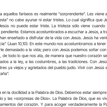
 aquellos fariseos es realmente “sorprendente”. Les viene 
esta” no cabe ayunar ni estar tristes. Lo cual significa que J
esús no puede estar triste. La tristeza sólo viene cuando 
pendiente. Estamos acostumbrados a escuchar a Jesús, a trab
 han enseñado a disfrutar de la vida con Jesús. Jesús ha ve
ia” (Juan 10,10). En este mundo nos acostumbramos a tener v
rle demasiado a la vida; pero con Jesús podemos soñar con 
a, de todo lo que nos ata, de manera que nuestro corazón se
ados a la ley, a las costumbres, a las tradiciones. Con Jesús
es ya viejos y agrietados del pueblo judío. Vivir con Jesús e
taña”.
stá en la docilidad a la Palabra de Dios. Debemos estar siempr
 y las «sorpresas de Dios». La Palabra de Dios, que es viva
samientos del corazón. Y para acoger verdaderamente la P