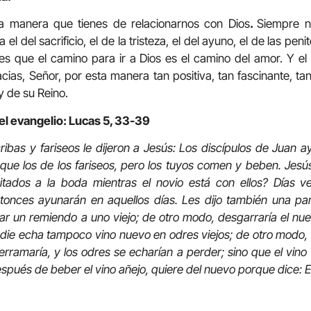
a manera que tienes de relacionarnos con Dios
.
Siempre n
 el del sacrificio, el de la tristeza, el del ayuno, el de las pe
s que el camino para ir a Dios es el camino del amor. Y el
racias, Señor, por esta manera tan positiva, tan fascinante, t
y de su Reino.
el evangelio: Lucas 5, 33-39
ribas y fariseos le dijeron a Jesús: Los discípulos de Juan
l que los de los fariseos, pero los tuyos comen y beben. Jesús
itados a la boda mientras el novio está con ellos? Días 
ntonces ayunarán en aquellos días. Les dijo también una p
 un remiendo a uno viejo; de otro modo, desgarraría el nuevo,
ie echa tampoco vino nuevo en odres viejos; de otro modo, 
e derramaría, y los odres se echarían a perder; sino que el vi
spués de beber el vino añejo, quiere del nuevo porque dice: El