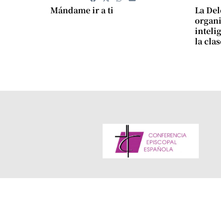
Mándame ir a ti
La Del
organi
intelig
la cla