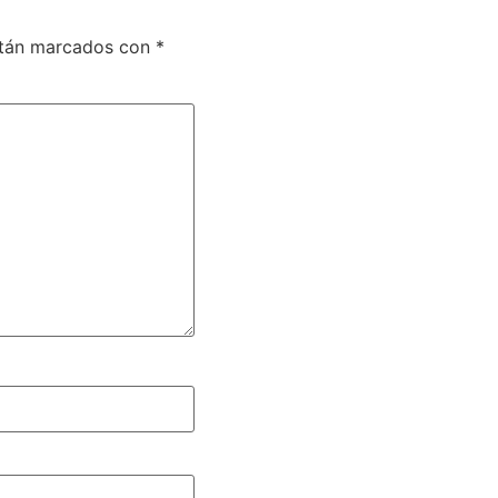
stán marcados con
*