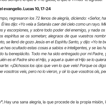
el evangelio. Lucas 10, 17-24
empo, regresaron los 72 llenos de alegría, diciendo: «Señor, h
l les dijo: «Yo veía a Satanás caer del cielo como un rayo. M
es y escorpiones, y sobre todo poder del enemigo, y nada o
os espíritus se os sometan; alegraos de que vuestros nombr
o, se llenó de gozo Jesús en el Espíritu Santo, y dijo: «Yo te 
rque has ocultado estas cosas a sabios e inteligentes, y se las
sido tu beneplácito. Todo me ha sido entregado por mi Padre,
quién es el Padre sino el Hijo, y aquel a quien el Hijo se lo quie
 aparte: «¡Dichosos los ojos que ven lo que veis! Porque os d
e vosotros veis, pero no lo vieron, y oír lo que vosotros oís, p
e”.
Hay una sana alegría, la que procede de la propia misión, l