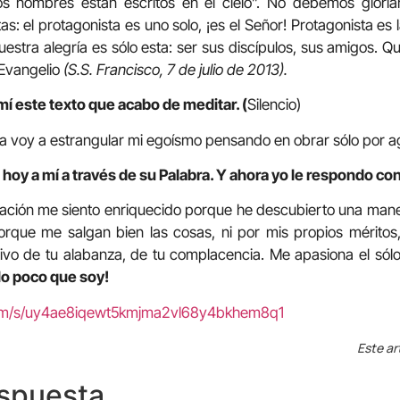
os nombres están escritos en el cielo”. No debemos glori
as: el protagonista es uno solo, ¡es el Señor! Protagonista es l
uestra alegría es sólo esta: ser sus discípulos, sus amigos. 
 Evangelio
(S.S. Francisco, 7 de julio de 2013).
mí este texto que acabo de meditar. (
Silencio)
ía voy a estrangular mi egoísmo pensando en obrar sólo por a
hoy a mí a través de su Palabra. Y ahora yo le respondo con
oración me siento enriquecido porque he descubierto una man
rque me salgan bien las cosas, ni por mis propios méritos
tivo de tu alabanza, de tu complacencia. Me apasiona el só
lo poco que soy!
com/s/uy4ae8iqewt5kmjma2vl68y4bkhem8q1
Este ar
espuesta