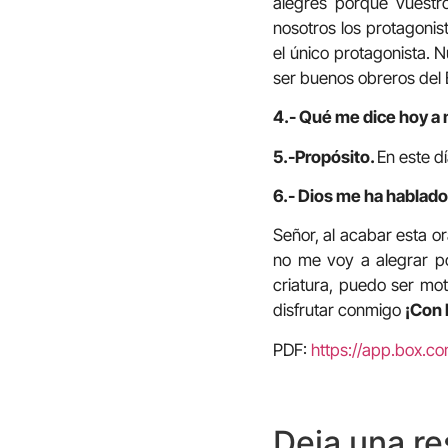
alegres porque vuestr
nosotros los protagonist
el único protagonista. N
ser buenos obreros del
4.- Qué me dice hoy a 
5.-Propósito.
En este d
6.- Dios me ha hablado 
Señor, al acabar esta 
no me voy a alegrar po
criatura, puedo ser mo
disfrutar conmigo
¡Con 
PDF:
https://app.box.
Deja una r