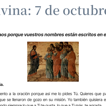
ivina: 7 de octubr
aos porque vuestros nombres están escritos en el
ia.
nto a la oración porque así me lo pides Tú. Quieres que pa
 que se llenaron de gozo en su misión. Yo también quisiera 
endo siempre lo que a Ti te gusta, lo que a Ti más te agrada.