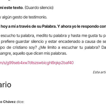
mí este texto
. (Guardo silencio)
 algún gesto de testimonio.
hoy a mí a través de su Palabra. Y ahora yo le respondo con
o escucho tu palabra, medito tu palabra y hasta me gusta tu pa
prefiere guardar silencio y estar encadenado a causa de se
ipo de cristiano soy? ¿Me limito a escuchar tu palabra? D
a sangre, aquello que dicen mis palabras.
com/s/g99seb4xw7dtszswbicghl9qkp2baf40
Este art
rio
omo Chávez
dice: