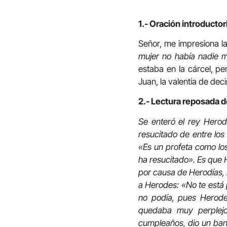
1.- Oración introductor
Señor, me impresiona la
mujer no había nadie 
estaba en la cárcel, p
Juan, la valentía de dec
2.- Lectura reposada d
Se enteró el rey Herod
resucitado de entre los
«Es un profeta como los
ha resucitado». Es que 
por causa de Herodías, 
a Herodes: «No te está 
no podía, pues Herodes
quedaba muy perplejo
cumpleaños, dio un banqu