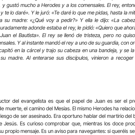
 y gustó mucho a Herodes y a los comensales. El rey, entonc
 te lo daré». Y le juró: «Te daré lo que me pidas, hasta la mit
 su madre: «¿Qué voy a pedir?» Y ella le dijo: «La cabeza
suradamente adonde estaba el rey, le pidió: «Quiero que aho
uan el Bautista». El rey se llenó de tristeza, pero no quis
nsales. Y al instante mandó el rey a uno de su guardia, con or
capitó en la cárcel y trajo su cabeza en una bandeja, y se la
u madre. Al enterarse sus discípulos, vinieron a recoger
ctor del evangelista es que el papel de Juan es ser el p
de muerte, el camino del Mesías. El mismo Herodes ha relacio
iesgo de ser asesinado. Era oportuno hablar del martirio del 
e Jesús. Es curioso comprobar que, mientras los doce proc
u propio mensaje. Es un aviso para navegantes: si queréis ser 