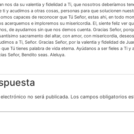
 nos da su valentia y fidelidad a Ti, que nosotros deberíamos tener
 ti y acudimos a otras cosas, personas para que solucionen nues
o somos capaces de reconocer que Tú Señor, estas ahi, en todo m
s acerquemos e imploremos su misericordia. El, siente feliz ver q
arnos, de ayudarnos sin que nos demos cuenta. Gracias Señor, porqu
santísimo sacramento del altar, con amor, con misericordia, dese
dimos a Ti, Señor. Gracias Señor, por la valentia y fidelidad de Ju
que Tú tienes palabra de vida eterna. Ayúdanos a ser fieles a Ti y
ias Señor, Bendito seas. Aleluya.
espuesta
 electrónico no será publicada.
Los campos obligatorios e