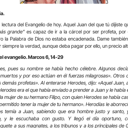
3
ia.
 lectura del Evangelio de hoy. Aquel Juan del que tú dijiste 
más grande”
es capaz de ir a la cárcel por ser profeta, por
ero la Palabra de Dios no estaba encadenada. Dame también 
ir siempre la verdad, aunque deba pagar por ello, un precio alt
el evangelio. Marcos 6, 14-29
es, pues su nombre se había hecho célebre. Algunos decía
 muertos y por eso actúan en él fuerzas milagrosas». Otros de
 demás profetas». Al enterarse Herodes, dijo: «Aquel Juan, 
Herodes era el que había enviado a prender a Juan y le había
la mujer de su hermano Filipo, con quien Herodes se había c
permitido tener la mujer de tu hermano». Herodías le aborrecí
 temía a Juan, sabiendo que era hombre justo y santo, y l
, y le escuchaba con gusto. Y llegó el día oportuno, 
ete a sus magnates, a los tribunos y a los principales de Gal