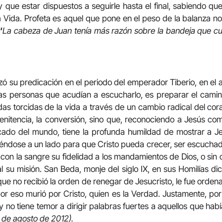
 que estar dispuestos a seguirle hasta el final, sabiendo que
la Vida. Profeta es aquel que pone en el peso de la balanza no
“
La cabeza de Juan tenía más razón sobre la bandeja que 
ó su predicación en el periodo del emperador Tiberio, en el a
 las personas que acudían a escucharlo, es preparar el cami
as torcidas de la vida a través de un cambio radical del cora
 penitencia, la conversión, sino que, reconociendo a Jesús c
ecado del mundo, tiene la profunda humildad de mostrar a 
iéndose a un lado para que Cristo pueda crecer, ser escucha
ica con la sangre su fidelidad a los mandamientos de Dios, o sin
l su misión. San Beda, monje del siglo IX, en sus Homilías di
que no recibió la orden de renegar de Jesucristo, le fue ordena
por eso murió por Cristo, quien es la Verdad. Justamente, por
no tiene temor a dirigir palabras fuertes a aquellos que hab
 de agosto de 2012).