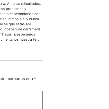
la. Ante las dificultades,
tros problemas y
omento esperandonos con
ue acudimos a él y nunca
e se que estas ahí,
oso, gozoso de derramarla
an hacia Ti, esperamos
 aumentanos nuestra Fe y
stán marcados con
*