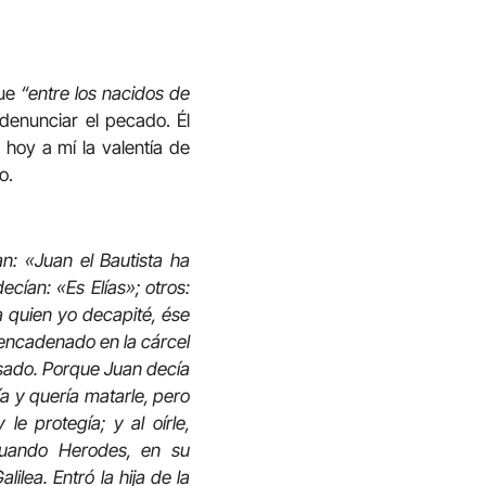
que
“entre los nacidos de
 denunciar el pecado. Él
hoy a mí la valentía de
o.
n: «Juan el Bautista ha
cían: «Es Elías»; otros:
a quien yo decapité, ése
 encadenado en la cárcel
asado. Porque Juan decía
a y quería matarle, pero
e protegía; y al oírle,
cuando Herodes, en su
ilea. Entró la hija de la