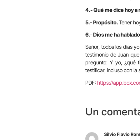
4.- Qué me dice hoy a 
5.- Propósito.
Tener hoy
6.- Dios me ha hablado 
Señor, todos los días y
testimonio de Juan que 
pregunto: Y yo, ¿qué t
testificar, incluso con l
PDF:
https://app.box.
Un comenta
Silvio Flavio R