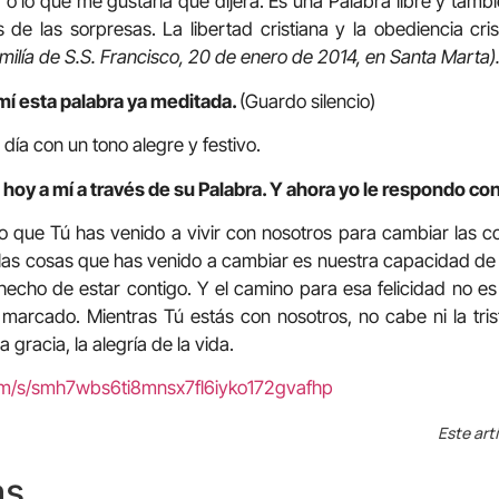
o lo que me gustaría que dijera. Es una Palabra libre y tam
 de las sorpresas. La libertad cristiana y la obediencia cris
milía de S.S. Francisco, 20 de enero de 2014, en Santa Marta)
mí esta palabra ya meditada.
(Guardo silencio)
e día con un tono alegre y festivo.
hoy a mí a través de su Palabra. Y ahora yo le respondo con
 que Tú has venido a vivir con nosotros para cambiar las c
as cosas que has venido a cambiar es nuestra capacidad de di
hecho de estar contigo. Y el camino para esa felicidad no es 
rcado. Mientras Tú estás con nosotros, no cabe ni la triste
la gracia, la alegría de la vida.
com/s/smh7wbs6ti8mnsx7fl6iyko172gvafhp
Este art
as