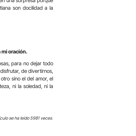
bién una sorpresa porque
tiana son docilidad a la
.
 mi oración.
osas, para no dejar todo
sfrutar, de divertirnos,
otro sino el del amor, el
za, ni la soledad, ni la
ículo se ha leído 5981 veces.