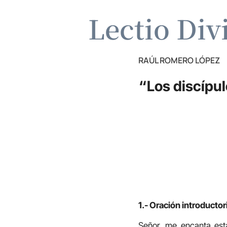
Lectio Div
RAÚL ROMERO LÓPEZ
“Los discípu
1.- Oración introductor
Señor, me encanta est