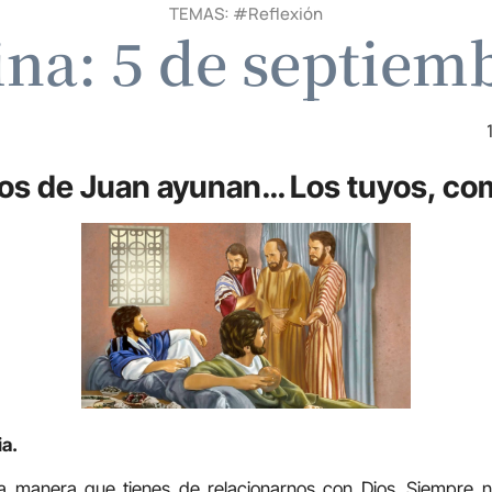
TEMAS: #
Reflexión
ina: 5 de septiem
los de Juan ayunan… Los tuyos, co
ia.
a manera que tienes de relacionarnos con Dios
.
Siempre n