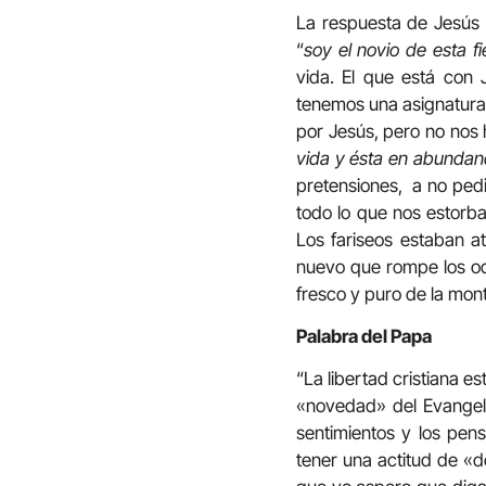
La respuesta de Jesús a
“
soy el novio de esta fi
vida. El que está con J
tenemos una asignatura 
por Jesús, pero no nos 
vida y ésta en abundanc
pretensiones, a no pedi
todo lo que nos estorb
Los fariseos estaban at
nuevo que rompe los odr
fresco y puro de la mon
Palabra del Papa
“La libertad cristiana e
«novedad» del Evangelio
sentimientos y los pen
tener una actitud de «do