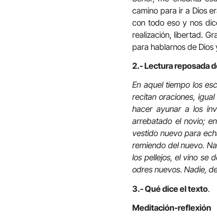
camino para ir a Dios era
con todo eso y nos dice
realización, libertad. G
para hablarnos de Dios 
2.- Lectura reposada d
En aquel tiempo los esc
recitan oraciones, igua
hacer ayunar a los inv
arrebatado el novio; e
vestido nuevo para echar
remiendo del nuevo. Nad
los pellejos, el vino s
odres nuevos. Nadie, de
3.- Qué dice el texto
.
Meditación-reflexión