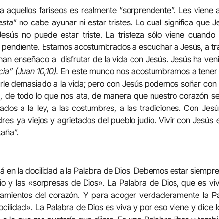
 aquellos fariseos es realmente “sorprendente”. Les viene 
esta
” no cabe ayunar ni estar tristes. Lo cual significa que J
esús no puede estar triste. La tristeza sólo viene cuando 
pendiente. Estamos acostumbrados a escuchar a Jesús, a trab
han enseñado a disfrutar de la vida con Jesús. Jesús ha ven
ia” (Juan 10,10).
En este mundo nos acostumbramos a tener vi
rle demasiado a la vida; pero con Jesús podemos soñar con 
a, de todo lo que nos ata, de manera que nuestro corazón se
ados a la ley, a las costumbres, a las tradiciones. Con Jesús
es ya viejos y agrietados del pueblo judío. Vivir con Jesús e
taña”.
stá en la docilidad a la Palabra de Dios. Debemos estar siemp
 y las «sorpresas de Dios». La Palabra de Dios, que es viva
samientos del corazón. Y para acoger verdaderamente la P
cilidad». La Palabra de Dios es viva y por eso viene y dice l