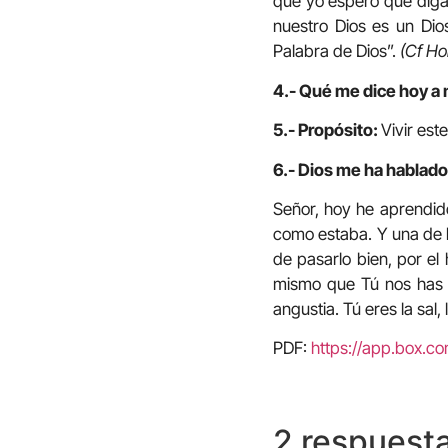
que yo espero que diga 
nuestro Dios es un Dios
Palabra de Dios”.
(Cf Ho
4.- Qué me dice hoy a 
5.- Propósito:
Vivir est
6.- Dios me ha hablado 
Señor, hoy he aprendido
como estaba. Y una de l
de pasarlo bien, por el 
mismo que Tú nos has ma
angustia. Tú eres la sal, 
PDF:
https://app.box.
2 respuest