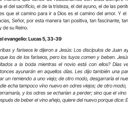
 el del sacrificio, el de la tristeza, el del ayuno, el de las pe
s que el camino para ir a Dios es el camino del amor. Y el
racias, Señor, por esta manera tan positiva, tan fascinante, t
y de su Reino.
el evangelio: Lucas 5, 33-39
ribas y fariseos le dijeron a Jesús: Los discípulos de Juan
l que los de los fariseos, pero los tuyos comen y beben. Jesús
itados a la boda mientras el novio está con ellos? Días 
ntonces ayunarán en aquellos días. Les dijo también una p
 un remiendo a uno viejo; de otro modo, desgarraría el nuevo,
ie echa tampoco vino nuevo en odres viejos; de otro modo, 
e derramaría, y los odres se echarían a perder; sino que el vi
spués de beber el vino añejo, quiere del nuevo porque dice: El