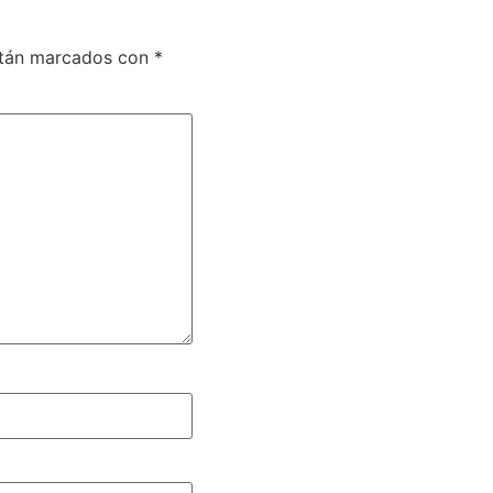
stán marcados con
*