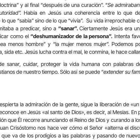
octrina” y al final “después de una curación”. “
Se admiraban 
toridad”.
Había en Jesús una coherencia entre lo que de
 lo que “sabía” sino de lo que “vivía”. Su vida irreprochable
imitaba a predicar, sino a
“sanar”.
Ciertamente Jesús era un
ficar como el
“deshumanizador de la persona”.
Intenta fav
ea menos hombre” y “la mujer menos mujer”. Podemos poner
, sida etc. Jesús lucha contra el mal, le conmina, le hace callar
e sanar, cuidar, proteger la vida humana con palabras d
stianos de nuestro tiempo. Sólo así se puede “
extender su fama
spierta la admiración de la gente, sigue la liberación de «
econoce en Jesús «al santo de Dios», es decir, al Mesías. En
gión que Él recorre anunciando el Reino de Dios y curando a lo
uan Crisóstomo nos hace ver cómo el Señor «alterna el disc
 que va de los prodigios a las palabras y pasando de nuev