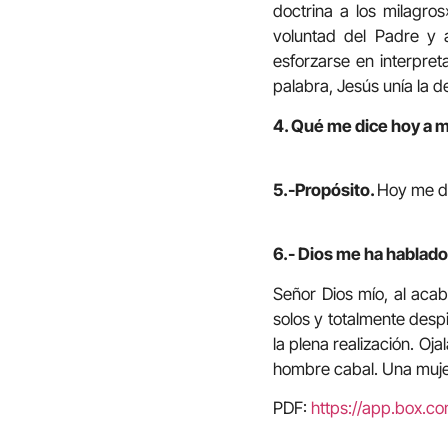
doctrina a los milagro
voluntad del Padre y 
esforzarse en interpret
palabra, Jesús unía la de
4. Qué me dice hoy a m
5.-Propósito.
Hoy me de
6.- Dios me ha hablado 
Señor Dios mío, al acab
solos y totalmente despis
la plena realización. Oj
hombre cabal. Una muj
PDF:
https://app.box.