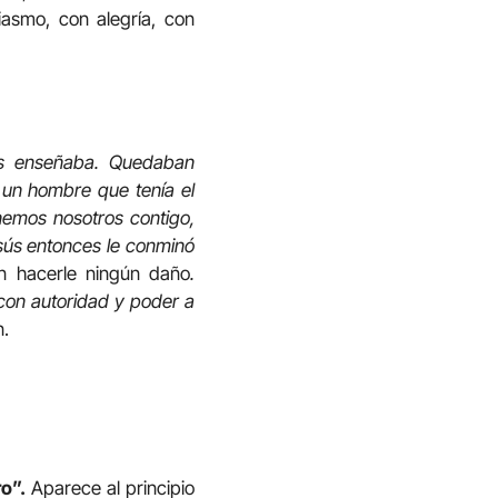
iasmo, con alegría, con
les enseñaba. Quedaban
 un hombre que tenía el
nemos nosotros contigo,
esús entonces le conminó
in hacerle ningún daño
.
con autoridad y poder a
n.
o”.
Aparece al principio