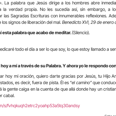
s». La palabra que Jesús dirige a los hombres abre inmedi
a la verdad propia. No les sucedía así, sin embargo, a lo
ar las Sagradas Escrituras con innumerables reflexiones. Ade
 los signos de liberación del mal.
Benedicto XVI, 29 de enero 
í esta palabra que acabo de meditar.
(Silencio).
dicaré todo el día a ser lo que soy, lo que estoy llamado a ser
hoy a mí a través de su Palabra. Y ahora yo le respondo con
ar hoy mi oración, quiero darte gracias por Jesús, tu Hijo A
tados, es decir, fuera de pista. Él es “
el camino”
que conduce
alá la gente caiga en la cuenta de que allá donde hay un cristi
er cabal.
com/s/fvhqkuqh2etrc2yoahp53a5tq30andsy