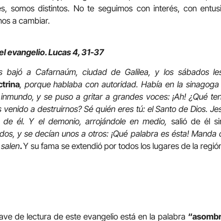
es, somos distintos. No te seguimos con interés, con entus
os a cambiar.
el evangelio. Lucas 4, 31-37
s bajó a Cafarnaúm, ciudad de Galilea, y los sábados 
trina
, porque hablaba con autoridad. Había en la sinagoga
 inmundo, y se puso a gritar a grandes voces: ¡Ah! ¿Qué te
venido a destruirnos? Sé quién eres tú: el Santo de Dios. J
al de él. Y el demonio, arrojándole en medio,
salió de él s
s, y se decían unos a otros: ¡Qué palabra es ésta! Manda 
 salen
.
Y su fama se extendió por todos los lugares de la regió
ave de lectura de este evangelio está en la palabra
“asombr