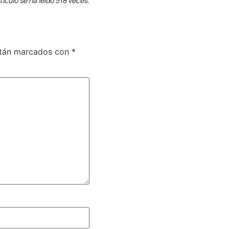
tículo se ha leído 518 veces.
stán marcados con
*