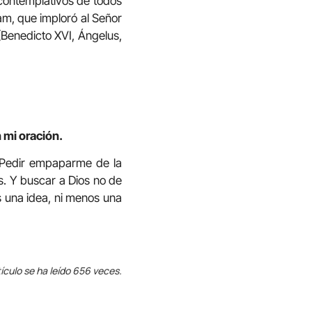
s contemplativos de todos
am, que imploró al Señor
 (Benedicto XVI, Ángelus,
 mi oración.
. Pedir empaparme de la
ús. Y buscar a Dios no de
es una idea, ni menos una
ículo se ha leído 656 veces.