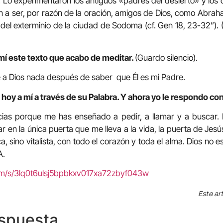
0). Lo experimentaron los antiguos «padres del desierto» y lo
on a ser, por razón de la oración, amigos de Dios, como Abrah
s del exterminio de la ciudad de Sodoma (cf. Gen 18, 23-32”).
mí este texto que acabo de meditar.
(Guardo silencio).
 a Dios nada después de saber que Él es mi Padre.
hoy a mí a través de su Palabra. Y ahora yo le respondo con
cias porque me has enseñado a pedir, a llamar y a buscar
r en la única puerta que me lleva a la vida, la puerta de Jes
a, sino vitalista, con todo el corazón y toda el alma. Dios no 
A.
com/s/3lq0t6ulsj5bpbkxv017xa72zbyf043w
Este art
espuesta