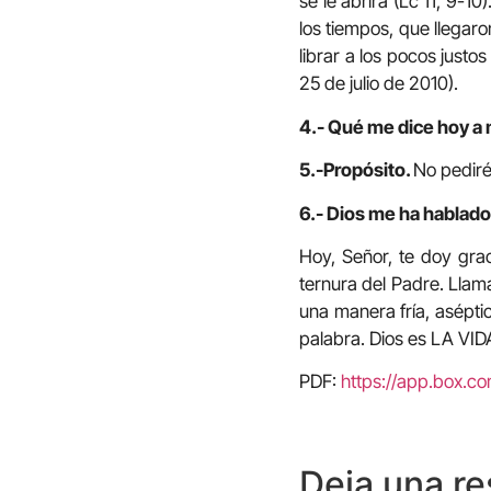
se le abrirá (Lc 11, 9-1
los tiempos, que llegar
librar a los pocos justo
25 de julio de 2010).
4.- Qué me dice hoy a 
5.-Propósito.
No pediré
6.- Dios me ha hablado 
Hoy, Señor, te doy gra
ternura del Padre. Llama
una manera fría, aséptic
palabra. Dios es LA VID
PDF:
https://app.box.
Deja una r