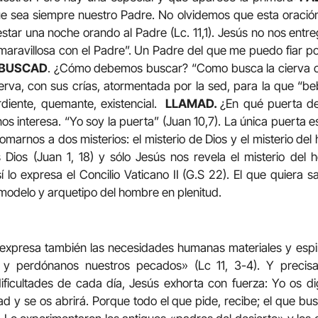
e sea siempre nuestro Padre. No olvidemos que esta oración
star una noche orando al Padre (Lc. 11,1). Jesús no nos entr
 maravillosa con el Padre”. Un Padre del que me puedo fiar 
BUSCAD
. ¿Cómo debemos buscar? “Como busca la cierva co
ierva, con sus crías, atormentada por la sed, para la que “beb
diente, quemante, existencial.
LLAMAD.
¿En qué puerta d
nos interesa. “Yo soy la puerta” (Juan 10,7). La única puerta 
marnos a dos misterios: el misterio de Dios y el misterio de
Dios (Juan 1, 18) y sólo Jesús nos revela el misterio del 
lo expresa el Concilio Vaticano II (G.S 22). El que quiera
 modelo y arquetipo del hombre en plenitud.
 expresa también las necesidades humanas materiales y espir
, y perdónanos nuestros pecados» (Lc 11, 3-4). Y preci
ificultades de cada día, Jesús exhorta con fuerza: Yo os di
ad y se os abrirá. Porque todo el que pide, recibe; el que busc