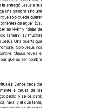
 la entregó Jesús a sus
ega una palabra sino una
porque sólo puede querer
rrientes de agua” (Sal.
er es vivir” y “dejar de
ebo llamar?Hay muchas
es Jesús. Una puerta que
l hombre. Sólo Jesús nos
hombre. “Jesús revela el
 saber qué es ser hombre
ituales: Danos cada día
samente a causa de las
go: pedid y se os dará;
a, halla; y al que llama,