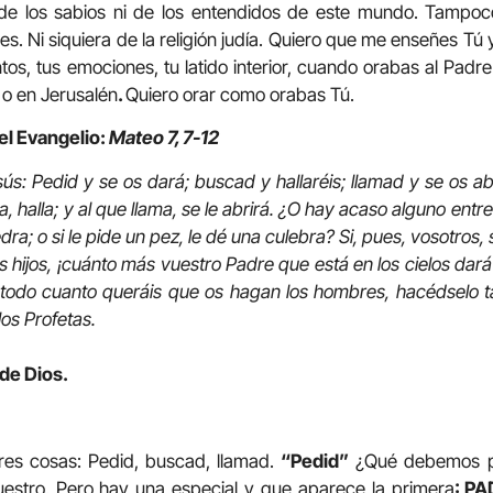
de los sabios ni de los entendidos de este mundo. Tampoc
nes. Ni siquiera de la religión judía. Quiero que me enseñes Tú
tos, tus emociones, tu latido interior, cuando orabas al Padre
 o en Jerusalén
.
Quiero orar como orabas Tú.
el Evangelio:
Mateo 7, 7-12
sús: Pedid y se os dará; buscad y hallaréis; llamad y se os ab
, halla; y al que llama, se le abrirá. ¿O hay acaso alguno entre
dra; o si le pide un pez, le dé una culebra? Si, pues, vosotros,
 hijos, ¡cuánto más vuestro Padre que está en los cielos dar
, todo cuanto queráis que os hagan los hombres, hacédselo t
los Profetas.
 de Dios.
res cosas: Pedid, buscad, llamad.
“Pedid”
¿Qué debemos pe
uestro. Pero hay una especial y que aparece la primera
: PA