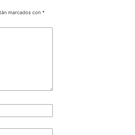
stán marcados con
*