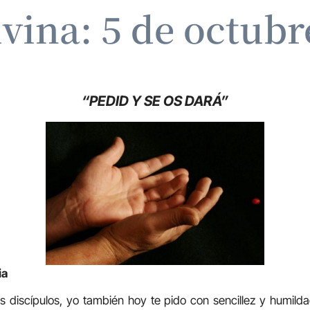
ivina: 5 de octubr
“PEDID Y SE OS DARÁ”
ia
s discípulos, yo también hoy te pido con sencillez y humil