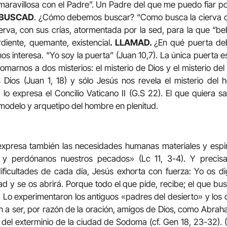
 maravillosa con el Padre”. Un Padre del que me puedo fiar 
BUSCAD
. ¿Cómo debemos buscar? “Como busca la cierva co
ierva, con sus crías, atormentada por la sed, para la que “beb
diente, quemante, existencial
. LLAMAD.
¿En qué puerta de
nos interesa. “Yo soy la puerta” (Juan 10,7). La única puerta 
marnos a dos misterios: el misterio de Dios y el misterio de
Dios (Juan 1, 18) y sólo Jesús nos revela el misterio del 
lo expresa el Concilio Vaticano II (G.S 22). El que quiera
 modelo y arquetipo del hombre en plenitud.
expresa también las necesidades humanas materiales y espir
, y perdónanos nuestros pecados» (Lc 11, 3-4). Y preci
ificultades de cada día, Jesús exhorta con fuerza: Yo os di
ad y se os abrirá. Porque todo el que pide, recibe; el que busc
0). Lo experimentaron los antiguos «padres del desierto» y lo
on a ser, por razón de la oración, amigos de Dios, como Abrah
os del exterminio de la ciudad de Sodoma (cf. Gen 18, 23-32). 