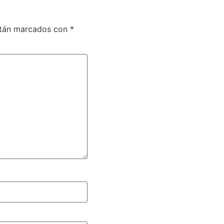
stán marcados con
*