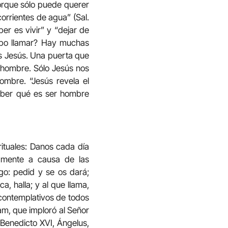
porque sólo puede querer
rrientes de agua” (Sal.
er es vivir” y “dejar de
bo llamar? Hay muchas
es Jesús. Una puerta que
l hombre. Sólo Jesús nos
hombre. “Jesús revela el
 saber qué es ser hombre
ituales: Danos cada día
samente a causa de las
go: pedid y se os dará;
a, halla; y al que llama,
s contemplativos de todos
am, que imploró al Señor
(Benedicto XVI, Ángelus,