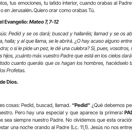
tos, tus emociones, tu latido interior, cuando orabas al Padre
 o en Jerusalén
.
Quiero orar como orabas Tú.
el Evangelio:
Mateo 7, 7-12
sús: Pedid y se os dará; buscad y hallaréis; llamad y se os ab
, halla; y al que llama, se le abrirá. ¿O hay acaso alguno entre
dra; o si le pide un pez, le dé una culebra? Si, pues, vosotros,
 hijos, ¡cuánto más vuestro Padre que está en los cielos dar
, todo cuanto queráis que os hagan los hombres, hacédselo t
los Profetas.
 de Dios.
res cosas: Pedid, buscad, llamad.
“Pedid”
¿Qué debemos pedi
uestro. Pero hay una especial y que aparece la primera
: PA
e sea siempre nuestro Padre. No olvidemos que esta oración
star una noche orando al Padre (Lc. 11,1). Jesús no nos entr