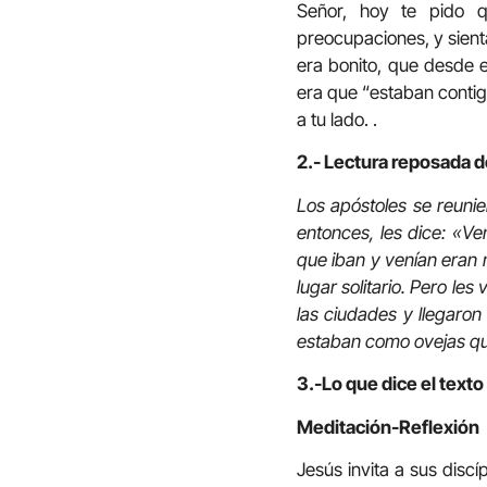
Señor, hoy te pido q
preocupaciones, y sienta
era bonito, que desde e
era que “estaban contig
a tu lado. .
2.- Lectura reposada d
Los apóstoles se reunie
entonces, les dice: «Ve
que iban y venían eran 
lugar solitario. Pero le
las ciudades y llegaron
estaban como ovejas qu
3.-Lo que dice el text
Meditación-Reflexión
Jesús invita a sus disc