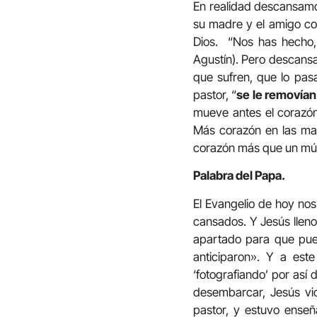
En realidad descansamo
su madre y el amigo co
Dios. “Nos has hecho, 
Agustín). Pero descansa
que sufren, que lo pas
pastor, “
se le removían
mueve antes el corazó
Más corazón en las man
corazón más que un mús
Palabra del Papa.
El Evangelio de hoy nos
cansados. Y Jesús lleno
apartado para que pued
anticiparon». Y a est
‘fotografiando’ por así 
desembarcar, Jesús vi
pastor, y estuvo enseñ