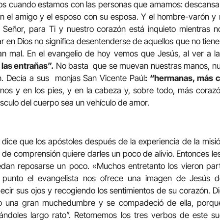
s cuando estamos con las personas que amamos: descansa e
n el amigo y el esposo con su esposa. Y el hombre-varón y
Señor, para Ti y nuestro corazón está inquieto mientras 
r en Dios no significa desentenderse de aquellos que no tien
an mal. En el evangelio de hoy vemos que Jesús, al ver a l
 las entrañas”.
No basta que se muevan nuestras manos, nues
n. Decía a sus monjas San Vicente Paúl
: “hermanas, más c
os y en los pies, y en la cabeza y, sobre todo, más corazó
culo del cuerpo sea un vehículo de amor.
 dice que los apóstoles después de la experiencia de la misi
 de comprensión quiere darles un poco de alivio. Entonces les 
an reposarse un poco. «Muchos entretanto los vieron part
e punto el evangelista nos ofrece una imagen de Jesús de 
decir sus ojos y recogiendo los sentimientos de su corazón. Dic
o una gran muchedumbre y se compadeció de ella, porqu
ándoles largo rato”. Retomemos los tres verbos de este s