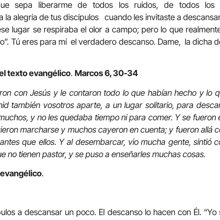
ue sepa liberarme de todos los ruidos, de todos los
 la alegría de tus discípulos cuando les invitaste a descansa
se lugar se respiraba el olor a campo; pero lo que realmente
o”. Tú eres para mí el verdadero descanso. Dame, la dicha 
el texto evangélico
.
Marcos 6, 30-34
ron con Jesús y le contaron todo lo que habían hecho y lo 
nid también vosotros aparte, a un lugar solitario, para desc
muchos, y no les quedaba tiempo ni para comer. Y se fueron e
s vieron marcharse y muchos cayeron en cuenta; y fueron allá c
 antes que ellos. Y al desembarcar, vio mucha gente, sintió 
e no tienen pastor, y se puso a enseñarles muchas cosas.
o evangélico
.
ípulos a descansar un poco. El descanso lo hacen con Él. “Yo