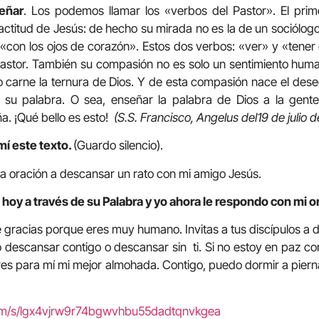
eñar
. Los podemos llamar los «verbos del Pastor». El pri
actitud de Jesús: de hecho su mirada no es la de un sociólog
«con los ojos de corazón». Estos dos verbos: «ver» y «tene
astor. También su compasión no es solo un sentimiento huma
o carne la ternura de Dios. Y de esta compasión nace el deseo
 su palabra. O sea, enseñar la palabra de Dios a la gente
a. ¡Qué bello es esto!
(S.S. Francisco, Angelus del19 de julio d
mí este texto.
(Guardo silencio).
 la oración a descansar un rato con mi amigo Jesús.
 hoy a través de su Palabra y yo ahora le respondo con mi o
e gracias porque eres muy humano. Invitas a tus discípulos a 
 descansar contigo o descansar sin ti. Si no estoy en paz con
es para mí mi mejor almohada. Contigo, puedo dormir a pierna 
com/s/lgx4vjrw9r74bgwvhbu55dadtqnvkgea