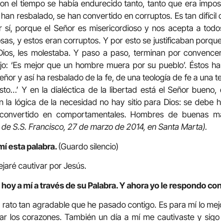
on el tiempo se había endurecido tanto, tanto que era impos
han resbalado, se han convertido en corruptos. Es tan difícil
r sí, porque el Señor es misericordioso y nos acepta a todo
as, y estos eran corruptos. Y por esto se justificaban porque 
Dios, les molestaba. Y paso a paso, terminan por convenc
ijo: ‘Es mejor que un hombre muera por su pueblo’. Éstos ha
ñor y así ha resbalado de la fe, de una teología de fe a una te
sto…’ Y en la dialéctica de la libertad está el Señor buen
la lógica de la necesidad no hay sitio para Dios: se debe 
convertido en comportamentales. Hombres de buenas ma
a de S.S. Francisco, 27 de marzo de 2014, en Santa Marta).
mí esta palabra.
(Guardo silencio)
aré cautivar por Jesús.
hoy a mí a través de su Palabra. Y ahora yo le respondo con
e rato tan agradable que he pasado contigo. Es para mí lo mej
ar los corazones. También un día a mí me cautivaste y sigo