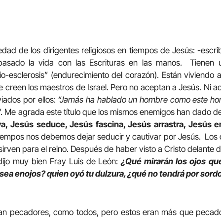
dad de los dirigentes religiosos en tiempos de Jesús: -escri
asado la vida con las Escrituras en las manos. Tienen 
o-esclerosis” (endurecimiento del corazón). Están viviendo a
 se creen los maestros de Israel. Pero no aceptan a Jesús. Ni 
iados por ellos:
“Jamás ha hablado un hombre como este h
”. Me agrada este título que los mismos enemigos han dado d
a, Jesús seduce, Jesús fascina, Jesús arrastra, Jesús
 tiempos nos debemos dejar seducir y cautivar por Jesús. Los
sirven para el reino. Después de haber visto a Cristo delante
dijo muy bien Fray Luis de León:
¿Qué mirarán los ojos
que
sea enojos? quien oyó tu dulzura, ¿qué no tendrá por sord
eran pecadores, como todos, pero estos eran más que pecado