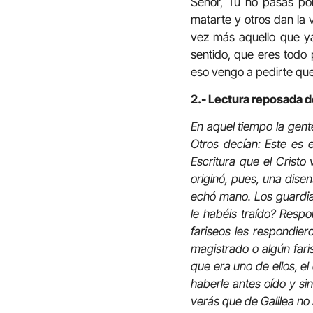
Señor, Tú no pasas po
matarte y otros dan la 
vez más aquello que ya 
sentido, que eres todo 
eso vengo a pedirte que
2.- Lectura reposada d
En aquel tiempo la gent
Otros decían: Este es e
Escritura que el Crist
originó, pues, una disen
echó mano. Los guardias
le habéis traído? Respo
fariseos les respondier
magistrado o algún far
que era uno de ellos, e
haberle antes oído y si
verás que de Galilea no 