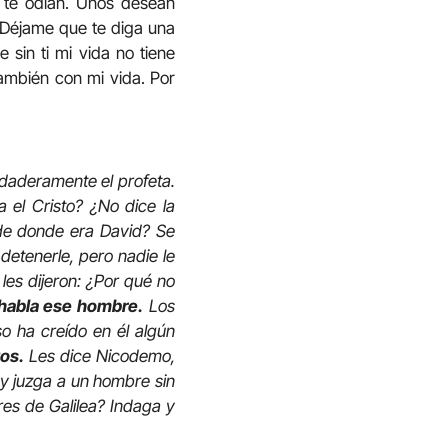
 te odian. Unos desean
. Déjame que te diga una
 sin ti mi vida no tiene
también con mi vida. Por
rdaderamente el profeta.
a el Cristo? ¿No dice la
 de donde era David? Se
 detenerle, pero nadie le
les dijeron: ¿Por qué no
habla ese hombre.
Los
 ha creído en él algún
os.
Les dice Nicodemo,
ey juzga a un hombre sin
res de Galilea? Indaga y