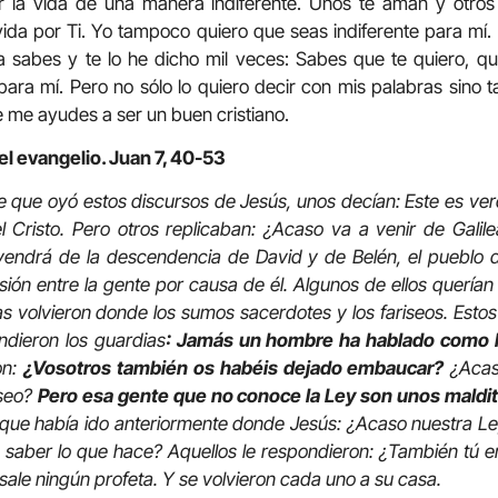
r la vida de una manera indiferente. Unos te aman y otros
vida por Ti. Yo tampoco quiero que seas indiferente para mí
sabes y te lo he dicho mil veces: Sabes que te quiero, que
para mí. Pero no sólo lo quiero decir con mis palabras sino 
 me ayudes a ser un buen cristiano.
el evangelio. Juan 7, 40-53
e que oyó estos discursos de Jesús, unos decían: Este es ve
l Cristo. Pero otros replicaban: ¿Acaso va a venir de Galile
o vendrá de la descendencia de David y de Belén, el pueblo
sión entre la gente por causa de él. Algunos de ellos querían
 volvieron donde los sumos sacerdotes y los fariseos. Estos 
ndieron los guardias
: Jamás un hombre ha hablado como 
on:
¿Vosotros también os habéis dejado embaucar?
¿Acaso
iseo?
Pero esa gente que no conoce la Ley son unos maldit
l que había ido anteriormente donde Jesús: ¿Acaso nuestra L
n saber lo que hace? Aquellos le respondieron: ¿También tú e
sale ningún profeta. Y se volvieron cada uno a su casa.