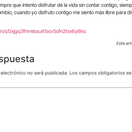
empre que intento disfrutar de la vida sin contar contigo, sie
ambio, cuando yo disfruto contigo me siento más libre para di
om/s/0xjgq3fmrebsu41ssv5ofn2tsx6yi9xs
Este art
espuesta
 electrónico no será publicada.
Los campos obligatorios e