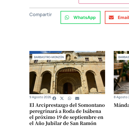
Compartir
WhatsApp
Emai
BARBASTRO-MONZÓN
BARBA
9 Agosto 2026
8 Agosto 
El Arciprestazgo del Somontano
Mándam
peregrinará a Roda de Isábena
el próximo 19 de septiembre en
el Año Jubilar de San Ramón