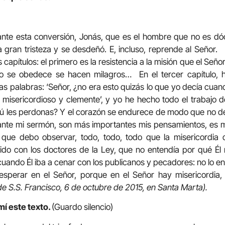
ante esta conversión, Jonás, que es el hombre que no es dócil
a gran tristeza y se desdeñó. E, incluso, reprende al Señor
s capítulos: el primero es la resistencia a la misión que el Seño
o se obedece se hacen milagros… En el tercer capítulo, h
sas palabras: ‘Señor, ¿no era esto quizás lo que yo decía cua
misericordioso y clemente’, y yo he hecho todo el trabajo 
Tú les perdonas? Y el corazón se endurece de modo que no dej
ante mi sermón, son más importantes mis pensamientos, es 
que debo observar, todo, todo, todo que la misericordia 
ido con los doctores de la Ley, que no entendía por qué Él
cuando Él iba a cenar con los publicanos y pecadores: no lo e
esperar en el Señor, porque en el Señor hay misericordia
de S.S. Francisco, 6 de octubre de 2015, en Santa Marta).
mí este texto.
(Guardo silencio)