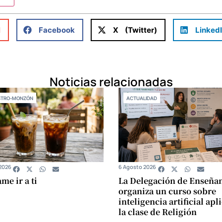
l
Facebook
X (Twitter)
Linked
Noticias relacionadas
STRO-MONZÓN
ACTUALIDAD
2026
6 Agosto 2026
e ir a ti
La Delegación de Enseña
organiza un curso sobre
inteligencia artificial apl
la clase de Religión