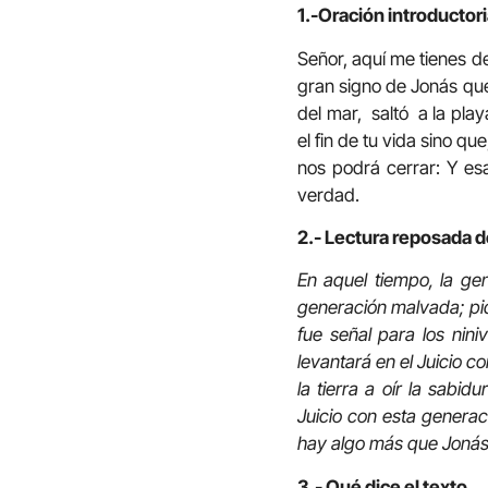
1.-Oración introductori
Señor, aquí me tienes de
gran signo de Jonás que
del mar, saltó a la pla
el fin de tu vida sino q
nos podrá cerrar: Y es
verdad.
2.- Lectura reposada d
En aquel tiempo, la ge
generación malvada; pid
fue señal para los nini
levantará en el Juicio c
la tierra a oír la sabi
Juicio con esta generac
hay algo más que Jonás
3.- Qué dice el texto.