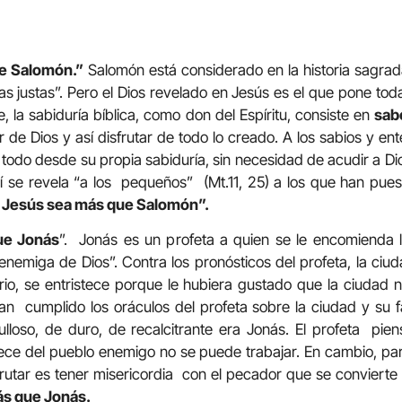
ue Salomón.”
Salomón está considerado en la historia sagrad
s justas”. Pero el Dios revelado en Jesús es el que pone tod
e, la sabiduría bíblica, como don del Espíritu, consiste en
sab
r de Dios y así disfrutar de todo lo creado. A los sabios y e
 todo desde su propia sabiduría, sin necesidad de acudir a Dio
í se revela “a los pequeños” (Mt.11, 25) a los que han pue
 Jesús sea más que Salomón”.
ue Jonás
”. Jonás es un profeta a quien se le encomienda l
 enemiga de Dios”. Contra los pronósticos del profeta, la ciu
rio, se entristece porque le hubiera gustado que la ciudad n
ran cumplido los oráculos del profeta sobre la ciudad y su 
lloso, de duro, de recalcitrante era Jonás. El profeta pie
 del pueblo enemigo no se puede trabajar. En cambio, para
rutar es tener misericordia con el pecador que se convierte 
ás que Jonás.