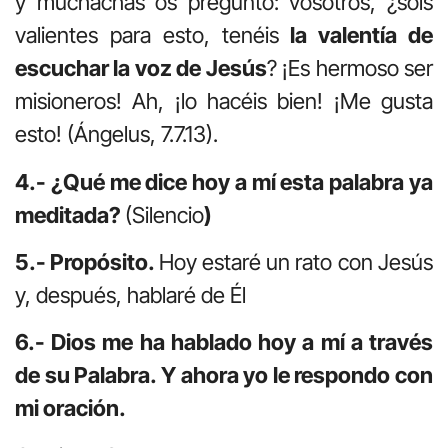
y muchachas os pregunto: vosotros, ¿sois
valientes para esto, tenéis
la va­lentía de
escuchar la voz de Jesús
? ¡Es hermoso ser
misioneros! Ah, ¡lo hacéis bien! ¡Me gusta
esto! (Ángelus, 7.7.13).
4.- ¿Qué me dice hoy a mí esta palabra ya
meditada?
(Silencio
)
5.- Propósito.
Hoy estaré un rato con Jesús
y, después, hablaré de Él
6.- Dios me ha hablado hoy a mí a través
de su Palabra. Y ahora yo le respondo con
mi oración.