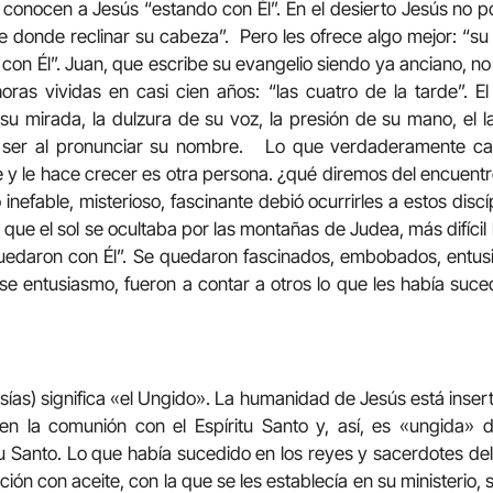
 conocen a Jesús “estando con Él”. En el desierto Jesús no po
e donde reclinar su cabeza”. Pero les ofrece algo mejor: “su
con Él”. Juan, que escribe su evangelio siendo ya anciano, no 
oras vividas en casi cien años: “las cuatro de la tarde”. E
su mirada, la dulzura de su voz, la presión de su mano, el l
 ser al pronunciar su nombre. Lo que verdaderamente ca
e y le hace crecer es otra persona. ¿qué diremos del encuent
nefable, misterioso, fascinante debió ocurrirles a estos disc
que el sol se ocultaba por las montañas de Judea, más difícil
uedaron con Él”. Se quedaron fascinados, embobados, entu
ese entusiasmo, fueron a contar a otros lo que les había suced
sías) significa «el Ungido». La humanidad de Jesús está inser
 en la comunión con el Espíritu Santo y, así, es «ungida»
tu Santo. Lo que había sucedido en los reyes y sacerdotes d
ión con aceite, con la que se les establecía en su ministerio