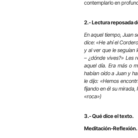
contemplarlo en profun
2.- Lectura reposada d
En aquel tiempo, Juan s
dice: «He ahí el Cordero
y al ver que le seguían
– ¿dónde vives?» Les re
aquel día. Era más o 
habían oído a Juan y ha
le dijo: «Hemos encontr
fijando en él su mirada, 
«roca»)
3.- Qué dice el texto.
Meditación-Reflexión.