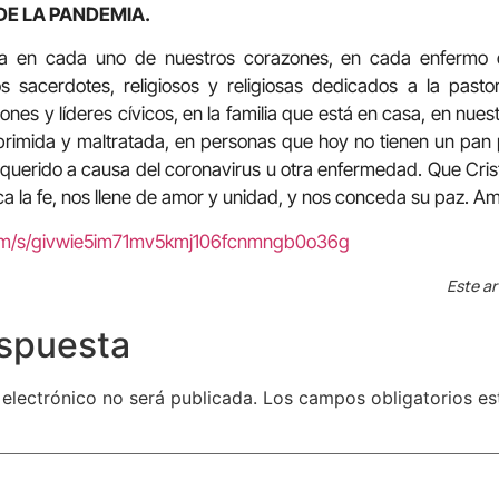
DE LA PANDEMIA.
a en cada uno de nuestros corazones, en cada enfermo de
s sacerdotes, religiosos y religiosas dedicados a la pasto
nes y líderes cívicos, en la familia que está en casa, en nues
oprimida y maltratada, en personas que hoy no tienen un pan
querido a causa del coronavirus u otra enfermedad. Que Cris
ca la fe, nos llene de amor y unidad, y nos conceda su paz. A
com/s/givwie5im71mv5kmj106fcnmngb0o36g
Este ar
espuesta
 electrónico no será publicada.
Los campos obligatorios e