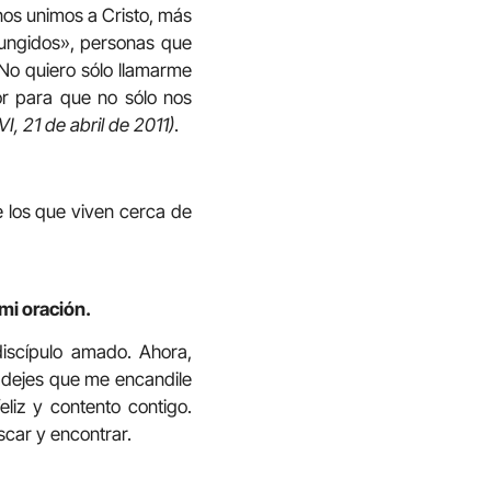
nos unimos a Cristo, más
 «ungidos», personas que
 No quiero sólo llamarme
ñor para que no sólo nos
I, 21 de abril de 2011)
.
e los que viven cerca de
mi oración.
discípulo amado. Ahora,
o dejes que me encandile
liz y contento contigo.
car y encontrar.