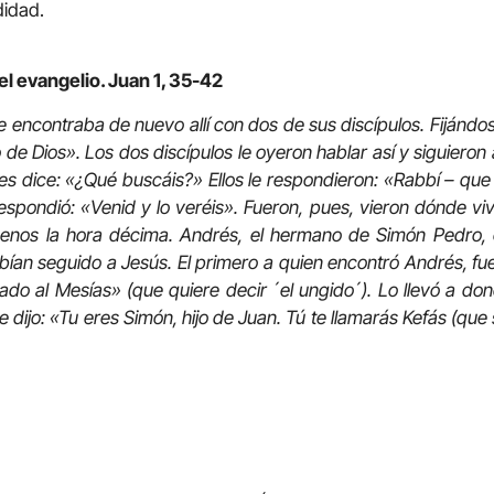
didad.
el evangelio. Juan 1, 35-42
e encontraba de nuevo allí con dos de sus discípulos. Fijánd
 de Dios». Los dos discípulos le oyeron hablar así y siguieron 
 les dice: «¿Qué buscáis?» Ellos le respondieron: «Rabbí – que
spondió: «Venid y lo veréis». Fueron, pues, vieron dónde vi
menos la hora décima. Andrés, el hermano de Simón Pedro, 
bían seguido a Jesús. El primero a quien encontró Andrés, f
ado al Mesías» (que quiere decir ´el ungido´). Lo llevó a do
le dijo: «Tu eres Simón, hijo de Juan. Tú te llamarás Kefás (que 