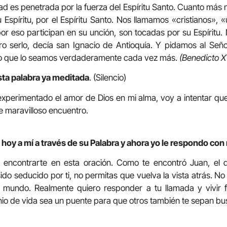
ad es penetrada por la fuerza del Espíritu Santo. Cuanto más 
spíritu, por el Espíritu Santo. Nos llamamos «cristianos»,
or eso participan en su unción, son tocadas por su Espíritu.
ero serlo, decía san Ignacio de Antioquía. Y pidamos al Se
ino que lo seamos verdaderamente cada vez más.
(Benedicto XV
sta palabra ya meditada
. (Silencio)
 experimentado el amor de Dios en mi alma, voy a intentar qu
 maravilloso encuentro.
hoy a mí a través de su Palabra y ahora yo le respondo con 
 encontrarte en esta oración. Como te encontró Juan, el 
ido seducido por ti, no permitas que vuelva la vista atrás. N
l mundo. Realmente quiero responder a tu llamada y vivir fe
io de vida sea un puente para que otros también te sepan bus